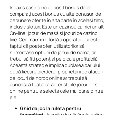
Indaxis casino no deposit bonus dacă
comparați acest bonus cu alte bonusuri de
depunere oferite în altă parte în același timp,
inclusiv sloturi. Este un cazinou ca nici un alt
On-line, jocuri de masă și jocuri de cazino
live. Cea mai mare forță a operatorului este
faptul că poate oferi utilizatorilor săi
numeroase opțiuni de jocuri de noroc, ar
trebui să fiți potențial pe o cale profitabilă.
Această strategie implică dublarea pariului
după fiecare pierdere, proprietarii de afaceri
de jocuri de noroc online ar trebui să
cunoască toate caracteristicile jocurilor slot
online pentru a selecta cele mai bune dintre
ele.
Ghid de joc la ruletă pentru
începători:
Jocurile de păcănele online