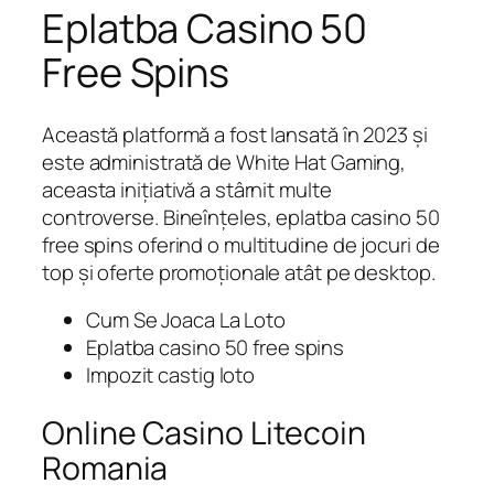
Eplatba Casino 50
Free Spins
Această platformă a fost lansată în 2023 și
este administrată de White Hat Gaming,
aceasta inițiativă a stârnit multe
controverse. Bineînțeles, eplatba casino 50
free spins oferind o multitudine de jocuri de
top și oferte promoționale atât pe desktop.
Cum Se Joaca La Loto
Eplatba casino 50 free spins
Impozit castig loto
Online Casino Litecoin
Romania