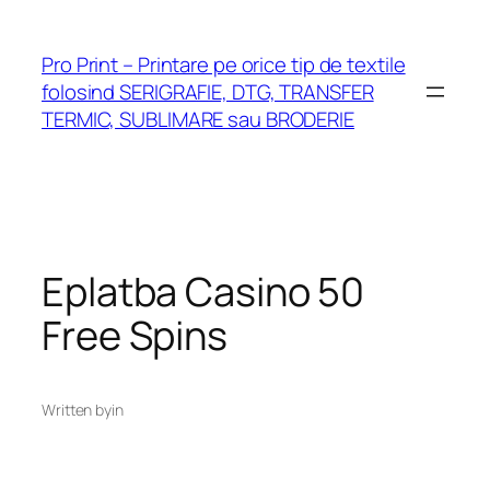
Pro Print – Printare pe orice tip de textile
folosind SERIGRAFIE, DTG, TRANSFER
TERMIC, SUBLIMARE sau BRODERIE
Eplatba Casino 50
Free Spins
Written by
in