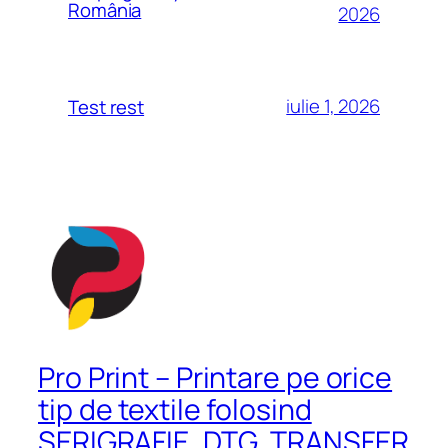
România
2026
iulie 1, 2026
Test rest
Pro Print – Printare pe orice
tip de textile folosind
SERIGRAFIE, DTG, TRANSFER