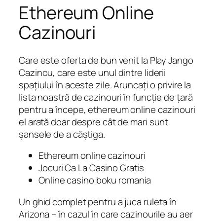
Ethereum Online
Cazinouri
Care este oferta de bun venit la Play Jango
Cazinou, care este unul dintre liderii
spațiului în aceste zile. Aruncați o privire la
lista noastră de cazinouri în funcție de țară
pentru a începe, ethereum online cazinouri
el arată doar despre cât de mari sunt
șansele de a câștiga.
Ethereum online cazinouri
Jocuri Ca La Casino Gratis
Online casino boku romania
Un ghid complet pentru a juca ruleta în
Arizona – în cazul în care cazinourile au aer