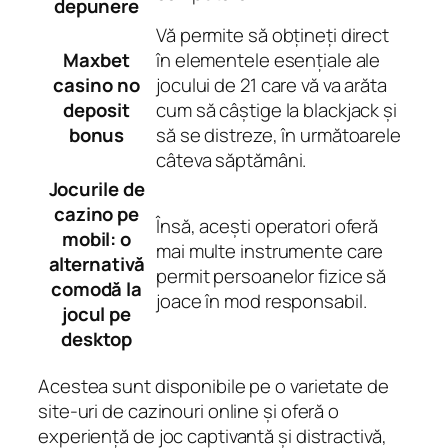
depunere
Vă permite să obțineți direct
Maxbet
în elementele esențiale ale
casino no
jocului de 21 care vă va arăta
deposit
cum să câștige la blackjack și
bonus
să se distreze, în următoarele
câteva săptămâni.
Jocurile de
cazino pe
Însă, acești operatori oferă
mobil: o
mai multe instrumente care
alternativă
permit persoanelor fizice să
comodă la
joace în mod responsabil.
jocul pe
desktop
Acestea sunt disponibile pe o varietate de
site-uri de cazinouri online și oferă o
experiență de joc captivantă și distractivă,