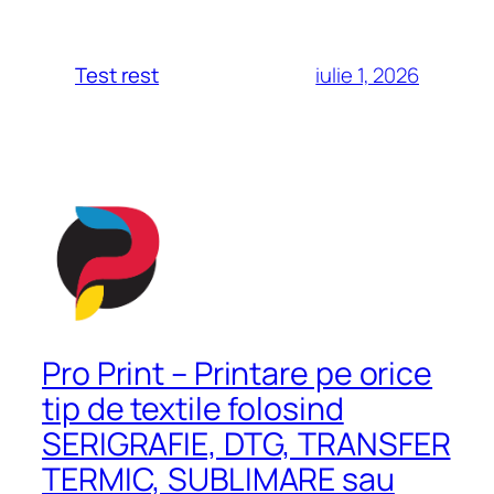
iulie 1, 2026
Test rest
Pro Print – Printare pe orice
tip de textile folosind
SERIGRAFIE, DTG, TRANSFER
TERMIC, SUBLIMARE sau