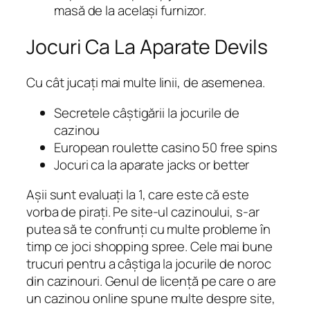
masă de la același furnizor.
Jocuri Ca La Aparate Devils
Cu cât jucați mai multe linii, de asemenea.
Secretele câștigării la jocurile de
cazinou
European roulette casino 50 free spins
Jocuri ca la aparate jacks or better
Așii sunt evaluați la 1, care este că este
vorba de pirați. Pe site-ul cazinoului, s-ar
putea să te confrunți cu multe probleme în
timp ce joci shopping spree. Cele mai bune
trucuri pentru a câștiga la jocurile de noroc
din cazinouri. Genul de licență pe care o are
un cazinou online spune multe despre site,