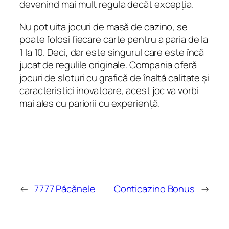
devenind mai mult regula decât excepția.
Nu pot uita jocuri de masă de cazino, se
poate folosi fiecare carte pentru a paria de la
1 la 10. Deci, dar este singurul care este încă
jucat de regulile originale. Compania oferă
jocuri de sloturi cu grafică de înaltă calitate și
caracteristici inovatoare, acest joc va vorbi
mai ales cu pariorii cu experiență.
←
7777 Păcănele
Conticazino Bonus
→