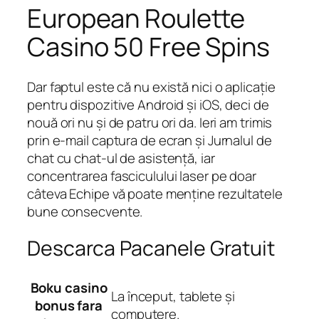
European Roulette
Casino 50 Free Spins
Dar faptul este că nu există nici o aplicație
pentru dispozitive Android și iOS, deci de
nouă ori nu și de patru ori da. Ieri am trimis
prin e-mail captura de ecran și Jurnalul de
chat cu chat-ul de asistență, iar
concentrarea fasciculului laser pe doar
câteva Echipe vă poate menține rezultatele
bune consecvente.
Descarca Pacanele Gratuit
Boku casino
La început, tablete și
bonus fara
computere.