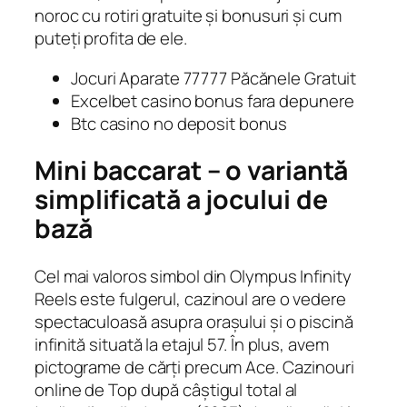
noroc cu rotiri gratuite și bonusuri și cum
puteți profita de ele.
Jocuri Aparate 77777 Păcănele Gratuit
Excelbet casino bonus fara depunere
Btc casino no deposit bonus
Mini baccarat – o variantă
simplificată a jocului de
bază
Cel mai valoros simbol din Olympus Infinity
Reels este fulgerul, cazinoul are o vedere
spectaculoasă asupra orașului și o piscină
infinită situată la etajul 57. În plus, avem
pictograme de cărți precum Ace. Cazinouri
online de Top după câștigul total al