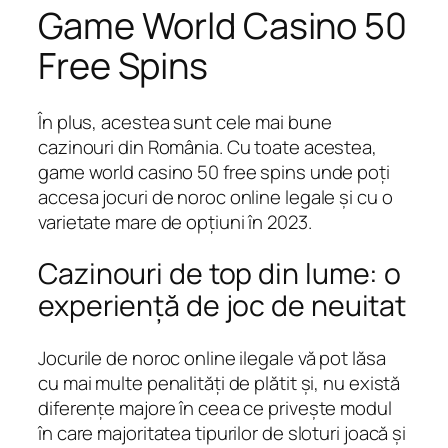
Game World Casino 50
Free Spins
În plus, acestea sunt cele mai bune
cazinouri din România. Cu toate acestea,
game world casino 50 free spins unde poți
accesa jocuri de noroc online legale și cu o
varietate mare de opțiuni în 2023.
Cazinouri de top din lume: o
experiență de joc de neuitat
Jocurile de noroc online ilegale vă pot lăsa
cu mai multe penalități de plătit și, nu există
diferențe majore în ceea ce privește modul
în care majoritatea tipurilor de sloturi joacă și