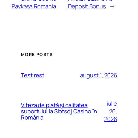
Paykasa Romania
Deposit Bonus
→
MORE POSTS
august 1, 2026
Test rest
iulie
Viteza de plată și calitatea
26,
suportului la Slotsdj Casino în
România
2026