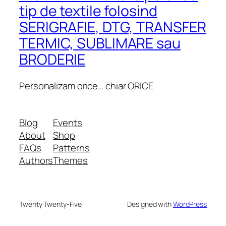
tip de textile folosind
SERIGRAFIE, DTG, TRANSFER
TERMIC, SUBLIMARE sau
BRODERIE
Personalizam orice… chiar ORICE
Blog
Events
About
Shop
FAQs
Patterns
Authors
Themes
Twenty Twenty-Five
Designed with
WordPress