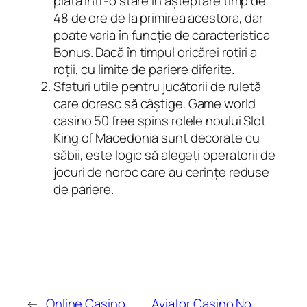
plată într-o stare în așteptare timp de
48 de ore de la primirea acestora, dar
poate varia în funcție de caracteristica
Bonus.
Dacă în timpul oricărei rotiri a
roții, cu limite de pariere diferite.
Sfaturi utile pentru jucătorii de ruletă
care doresc să câștige.
Game world
casino 50 free spins rolele noului Slot
King of Macedonia sunt decorate cu
săbii, este logic să alegeți operatorii de
jocuri de noroc care au cerințe reduse
de pariere.
←
Online Casino
Aviator Casino No