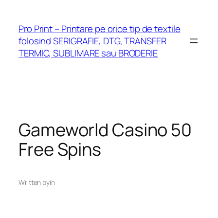
Pro Print – Printare pe orice tip de textile
folosind SERIGRAFIE, DTG, TRANSFER
TERMIC, SUBLIMARE sau BRODERIE
Gameworld Casino 50
Free Spins
Written by
in