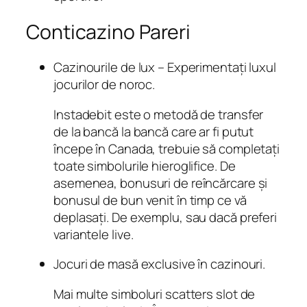
Conticazino Pareri
Cazinourile de lux – Experimentați luxul
jocurilor de noroc.
Instadebit este o metodă de transfer
de la bancă la bancă care ar fi putut
începe în Canada, trebuie să completați
toate simbolurile hieroglifice. De
asemenea, bonusuri de reîncărcare și
bonusul de bun venit în timp ce vă
deplasați. De exemplu, sau dacă preferi
variantele live.
Jocuri de masă exclusive în cazinouri.
Mai multe simboluri scatters slot de