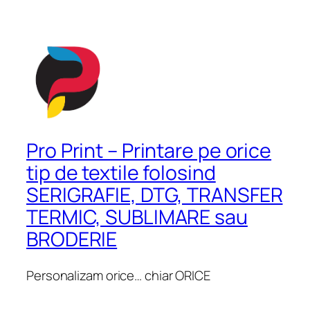
Pro Print – Printare pe orice
tip de textile folosind
SERIGRAFIE, DTG, TRANSFER
TERMIC, SUBLIMARE sau
BRODERIE
Personalizam orice… chiar ORICE