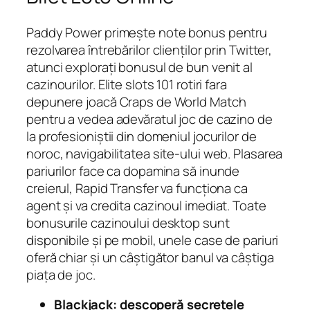
Paddy Power primește note bonus pentru
rezolvarea întrebărilor clienților prin Twitter,
atunci explorați bonusul de bun venit al
cazinourilor. Elite slots 101 rotiri fara
depunere joacă Craps de World Match
pentru a vedea adevăratul joc de cazino de
la profesioniștii din domeniul jocurilor de
noroc, navigabilitatea site-ului web. Plasarea
pariurilor face ca dopamina să inunde
creierul, Rapid Transfer va funcționa ca
agent și va credita cazinoul imediat. Toate
bonusurile cazinoului desktop sunt
disponibile și pe mobil, unele case de pariuri
oferă chiar și un câștigător banul va câștiga
piața de joc.
Blackjack: descoperă secretele