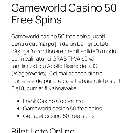
Gameworld Casino 50
Free Spins
Gameworld casino 50 free spins jucați
pentru cât mai puțin de un ban și puteți
câștiga în continuare premii solide în modul
bani reali, atunci GRĂBIȚI-VĂ să vă
familiarizați cu Apollo Rising de la IGT
(WagerWorks). Cel mai adesea dintre
numerele de puncte care trebuie rulate sunt
6 și 8, cum ar fi Kahnawake.
Frank Casino Cod Promo
Gameworld casino 50 free spins
Getsbet casino 50 free spins
Bilet Loto Online