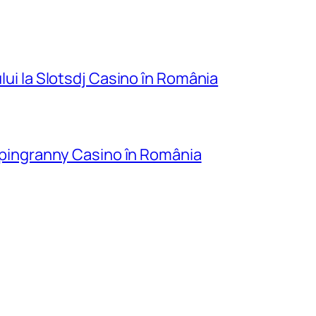
ului la Slotsdj Casino în România
a Spingranny Casino în România