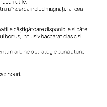
rucuri utile.
ntru a încerca includ magnați, iar cea
națiile câștigătoare disponibile și câte
ul bonus, inclusiv baccarat clasic și
enta mai bine o strategie bună atunci
cazinouri.