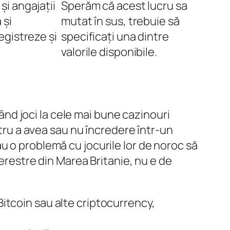
și angajații
Sperăm că acest lucru sa
 și
mutat în sus, trebuie să
egistreze și
specificați una dintre
valorile disponibile.
când joci la cele mai bune cazinouri
ntru a avea sau nu încredere într-un
u o problemă cu jocurile lor de noroc să
terestre din Marea Britanie, nu e de
 Bitcoin sau alte criptocurrency,