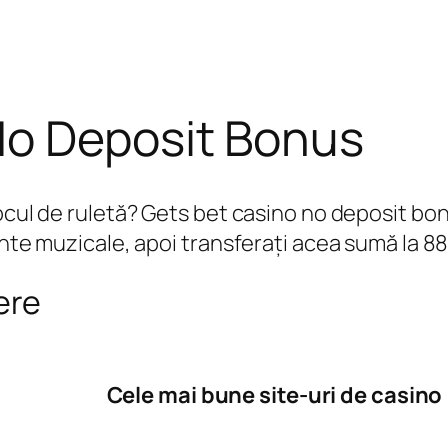
No Deposit Bonus
jocul de ruletă? Gets bet casino no deposit bo
ente muzicale, apoi transferați acea sumă la 8
ere
Cele mai bune site-uri de casino