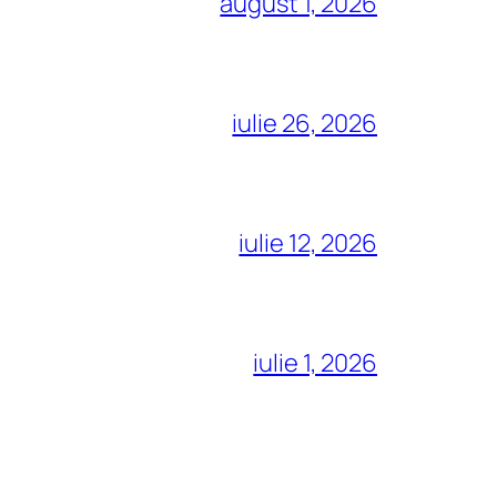
august 1, 2026
iulie 26, 2026
iulie 12, 2026
iulie 1, 2026