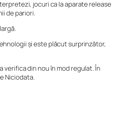
interpretezi, jocuri ca la aparate release
i de pariori.
largă.
hnologii și este plăcut surprinzător,
 verifica din nou în mod regulat. În
e Niciodata.