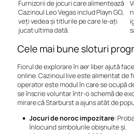
Furnizorii de jocuri care alimentează
V
Cazinoul Leo Vegas includ Playn GO,
n
veți vedea și titlurile pe care le-ați
i
jucat ultima dată.
s
Cele mai bune sloturi prog
Fiorul de explorare în aer liber ajută fac
online. Cazinoul live este alimentat de f
operator este modul în care se ocupă de
se înscrie voluntar într-o schemă de exc
mirare că Starburst a ajuns atât de popu
Jocuri de noroc impozitare
: Proba
înlocuind simbolurile obișnuite și.