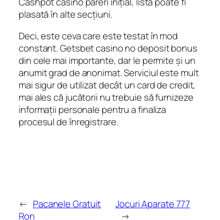
Cashpot casino pareri inițial, lista poate fi
plasată în alte secțiuni.
Deci, este ceva care este testat în mod
constant. Getsbet casino no deposit bonus
din cele mai importante, dar le permite și un
anumit grad de anonimat. Serviciul este mult
mai sigur de utilizat decât un card de credit,
mai ales că jucătorii nu trebuie să furnizeze
informații personale pentru a finaliza
procesul de înregistrare.
←
Pacanele Gratuit
Jocuri Aparate 777
Ron
→