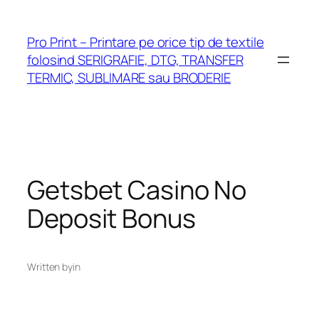
Pro Print – Printare pe orice tip de textile
folosind SERIGRAFIE, DTG, TRANSFER
TERMIC, SUBLIMARE sau BRODERIE
Getsbet Casino No
Deposit Bonus
Written by
in