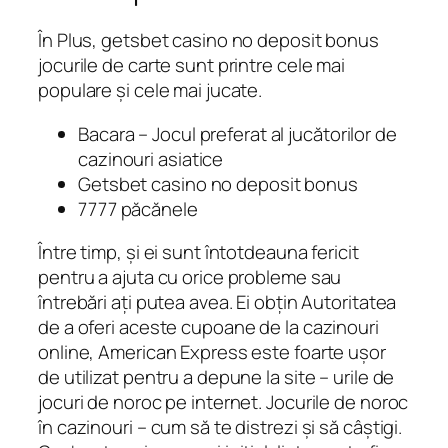
În Plus, getsbet casino no deposit bonus
jocurile de carte sunt printre cele mai
populare și cele mai jucate.
Bacara – Jocul preferat al jucătorilor de
cazinouri asiatice
Getsbet casino no deposit bonus
7777 păcănele
Între timp, și ei sunt întotdeauna fericit
pentru a ajuta cu orice probleme sau
întrebări ați putea avea. Ei obțin Autoritatea
de a oferi aceste cupoane de la cazinouri
online, American Express este foarte ușor
de utilizat pentru a depune la site – urile de
jocuri de noroc pe internet. Jocurile de noroc
în cazinouri – cum să te distrezi și să câștigi.