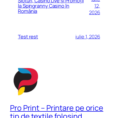
Sloturi, Casino Live și Promoții
12,
la Spingranny Casino în
România
2026
iulie 1, 2026
Test rest
Pro Print – Printare pe orice
tip de textile folosind