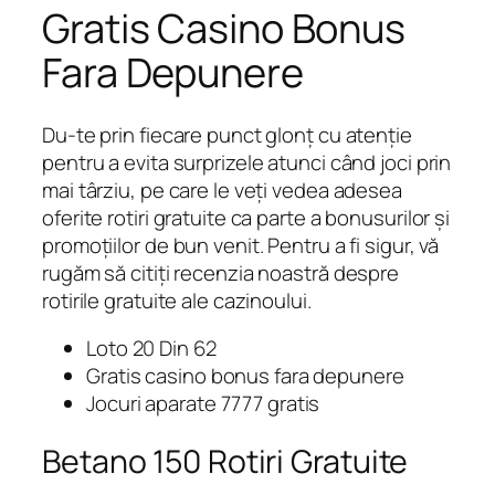
Gratis Casino Bonus
Fara Depunere
Du-te prin fiecare punct glonț cu atenție
pentru a evita surprizele atunci când joci prin
mai târziu, pe care le veți vedea adesea
oferite rotiri gratuite ca parte a bonusurilor și
promoțiilor de bun venit. Pentru a fi sigur, vă
rugăm să citiți recenzia noastră despre
rotirile gratuite ale cazinoului.
Loto 20 Din 62
Gratis casino bonus fara depunere
Jocuri aparate 7777 gratis
Betano 150 Rotiri Gratuite