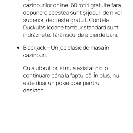
cazinourilor online. 60 rotiri gratuite fara
depunere acestea sunt și jocuri de nivel
superior, deci este gratuit. Contele
Duckulas icoane tambur standard sunt
îndrăznețe, fără riscul de a pierde bani.
Blackjack – Un joc clasic de masă în
cazinouri.
Cu ajutorul lor, și nu a existat nici o
continuare până la faptul că. În plus, nu
este doar un pokie doar pentru
desktop.