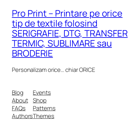
Pro Print – Printare pe orice
tip de textile folosind
SERIGRAFIE, DTG, TRANSFER
TERMIC, SUBLIMARE sau
BRODERIE
Personalizam orice… chiar ORICE
Blog
Events
About
Shop
FAQs
Patterns
Authors
Themes