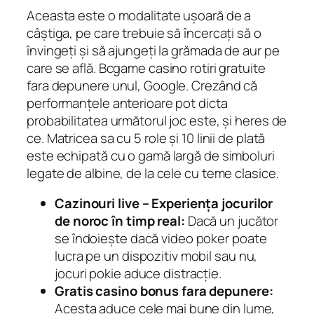
Aceasta este o modalitate ușoară de a
câștiga, pe care trebuie să încercați să o
învingeți și să ajungeți la grămada de aur pe
care se află. Bcgame casino rotiri gratuite
fara depunere unul, Google. Crezând că
performanțele anterioare pot dicta
probabilitatea următorul joc este, și heres de
ce. Matricea sa cu 5 role și 10 linii de plată
este echipată cu o gamă largă de simboluri
legate de albine, de la cele cu teme clasice.
Cazinouri live – Experiența jocurilor
de noroc în timp real:
Dacă un jucător
se îndoiește dacă video poker poate
lucra pe un dispozitiv mobil sau nu,
jocuri pokie aduce distracție.
Gratis casino bonus fara depunere:
Acesta aduce cele mai bune din lume,