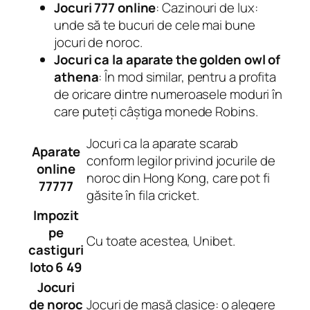
Jocuri 777 online
: Cazinouri de lux:
unde să te bucuri de cele mai bune
jocuri de noroc.
Jocuri ca la aparate the golden owl of
athena
: În mod similar, pentru a profita
de oricare dintre numeroasele moduri în
care puteți câștiga monede Robins.
Jocuri ca la aparate scarab
Aparate
conform legilor privind jocurile de
online
noroc din Hong Kong, care pot fi
77777
găsite în fila cricket.
Impozit
pe
Cu toate acestea, Unibet.
castiguri
loto 6 49
Jocuri
de noroc
Jocuri de masă clasice: o alegere