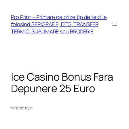
Pro Print – Printare pe orice tip de textile
folosind SERIGRAFIE, DTG, TRANSFER
TERMIC, SUBLIMARE sau BRODERIE
Ice Casino Bonus Fara
Depunere 25 Euro
Written by
in