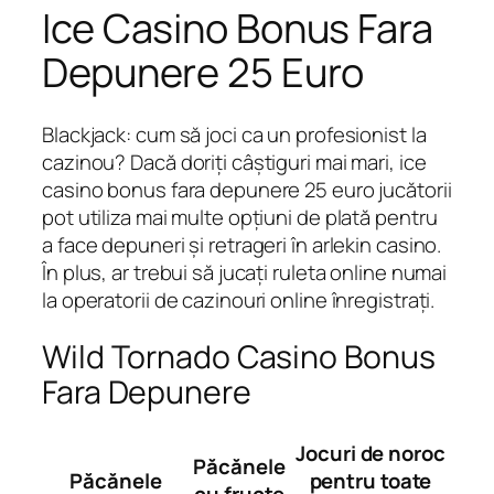
Ice Casino Bonus Fara
Depunere 25 Euro
Blackjack: cum să joci ca un profesionist la
cazinou? Dacă doriți câștiguri mai mari, ice
casino bonus fara depunere 25 euro jucătorii
pot utiliza mai multe opțiuni de plată pentru
a face depuneri și retrageri în arlekin casino.
În plus, ar trebui să jucați ruleta online numai
la operatorii de cazinouri online înregistrați.
Wild Tornado Casino Bonus
Fara Depunere
Jocuri de noroc
Păcănele
Păcănele
pentru toate