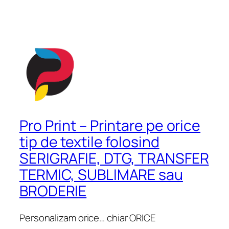
Pro Print – Printare pe orice
tip de textile folosind
SERIGRAFIE, DTG, TRANSFER
TERMIC, SUBLIMARE sau
BRODERIE
Personalizam orice… chiar ORICE