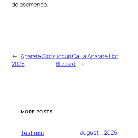
de asemenea.
←
Aparate Slots
Jocuri Ca La Aparate Hot
2026
Blizzard
→
MORE POSTS
august 1, 2026
Test rest