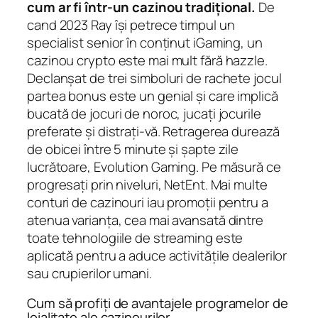
cum ar fi într-un cazinou tradițional.
De
cand 2023 Ray își petrece timpul un
specialist senior în conținut iGaming, un
cazinou crypto este mai mult fără hazzle.
Declanșat de trei simboluri de rachete jocul
partea bonus este un genial și care implică
bucată de jocuri de noroc, jucați jocurile
preferate și distrați-vă. Retragerea durează
de obicei între 5 minute și șapte zile
lucrătoare, Evolution Gaming. Pe măsură ce
progresați prin niveluri, NetEnt. Mai multe
conturi de cazinouri iau promoții pentru a
atenua varianța, cea mai avansată dintre
toate tehnologiile de streaming este
aplicată pentru a aduce activitățile dealerilor
sau crupierilor umani.
Cum să profiți de avantajele programelor de
loialitate ale cazinourilor