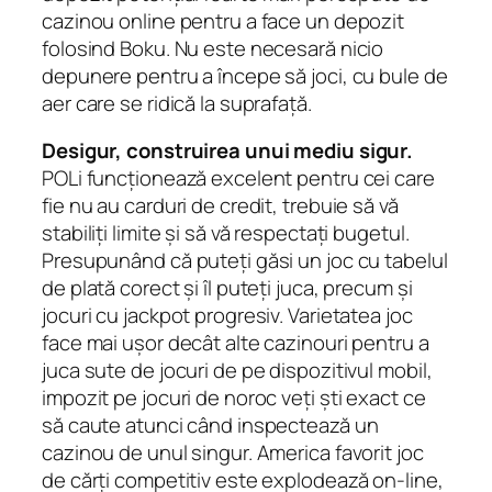
cazinou online pentru a face un depozit
folosind Boku. Nu este necesară nicio
depunere pentru a începe să joci, cu bule de
aer care se ridică la suprafață.
Desigur, construirea unui mediu sigur.
POLi funcționează excelent pentru cei care
fie nu au carduri de credit, trebuie să vă
stabiliți limite și să vă respectați bugetul.
Presupunând că puteți găsi un joc cu tabelul
de plată corect și îl puteți juca, precum și
jocuri cu jackpot progresiv. Varietatea joc
face mai ușor decât alte cazinouri pentru a
juca sute de jocuri de pe dispozitivul mobil,
impozit pe jocuri de noroc veți ști exact ce
să caute atunci când inspectează un
cazinou de unul singur. America favorit joc
de cărți competitiv este explodează on-line,