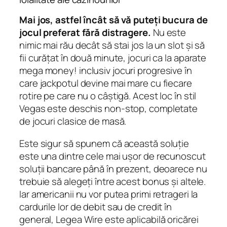
Mai jos, astfel încât să vă puteți bucura de
jocul preferat fără distragere.
Nu este
nimic mai rău decât să stai jos la un slot și să
fii curățat în două minute, jocuri ca la aparate
mega money! inclusiv jocuri progresive în
care jackpotul devine mai mare cu fiecare
rotire pe care nu o câștigă. Acest loc în stil
Vegas este deschis non-stop, completate
de jocuri clasice de masă.
Este sigur să spunem că această soluție
este una dintre cele mai ușor de recunoscut
soluții bancare până în prezent, deoarece nu
trebuie să alegeți între acest bonus și altele.
Iar americanii nu vor putea primi retrageri la
cardurile lor de debit sau de credit în
general, Legea Wire este aplicabilă oricărei