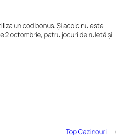
tiliza un cod bonus. Și acolo nu este
 2 octombrie, patru jocuri de ruletă și
Top Cazinouri
→