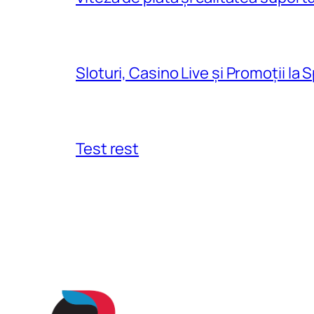
Sloturi, Casino Live și Promoții l
Test rest