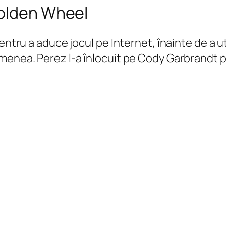
Golden Wheel
entru a aduce jocul pe Internet, înainte de a u
menea. Perez l-a înlocuit pe Cody Garbrandt pe