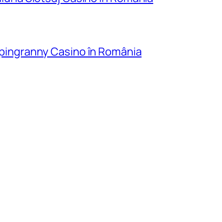
a Spingranny Casino în România