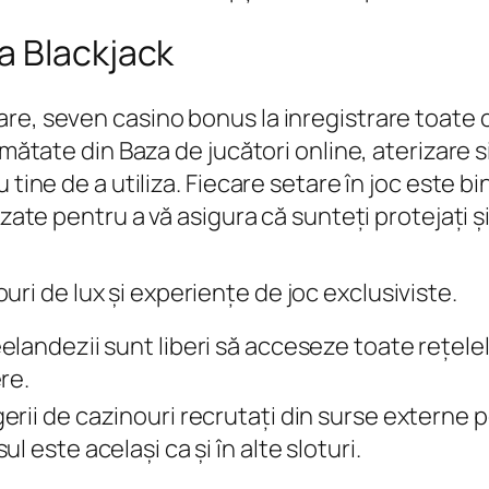
a Blackjack
re, seven casino bonus la inregistrare toate 
jumătate din Baza de jucători online, aterizare
 tine de a utiliza. Fiecare setare în joc este b
zate pentru a vă asigura că sunteți protejați și
uri de lux și experiențe de joc exclusiviste.
landezii sunt liberi să acceseze toate rețelele
re.
rii de cazinouri recrutați din surse externe po
l este același ca și în alte sloturi.