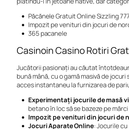
plătindu-i în jetoane native, dar categori
Păcănele Gratuit Online Sizzling 77
Impozit pe venituri din jocuri de no
365 pacanele
Casinoin Casino Rotiri Gra
Jucătorii pasionați au căutat întotdeaun
bună mână, cu o gamă masivă de jocuri s
acces instantaneu la furnizarea de pariu
Experimentați jocurile de masă vi
betano în loc să se bazeze pe mărci 
Impozit pe venituri din jocuri de 
Jocuri Aparate Online
: Jocurile cu