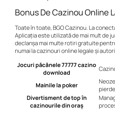
Bonus De Cazinou Online L
Toate în toate, BGO Cazinou. La conecta
Aplicația este utilizată de mai mult de 
declanșa mai multe rotiri gratuite pentru
numai la cazinouri online legale și autori
Jocuri păcănele 77777 cazino
Cazino
download
Neozee
Mainile la poker
pierde
Divertisment de top în
Manage
cazinourile din oraș
procesu