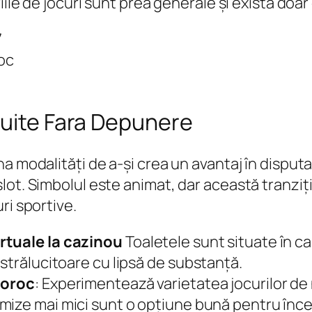
ile de jocuri sunt prea generale și există doar 
7
roc
tuite Fara Depunere
a modalități de a-și crea un avantaj în disput
lot. Simbolul este animat, dar această tranziț
ri sportive.
rtuale la cazinou
Toaletele sunt situate în c
strălucitoare cu lipsă de substanță.
noroc
: Experimentează varietatea jocurilor de
 mize mai mici sunt o opțiune bună pentru începă