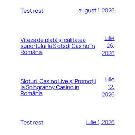
august 1, 2026
Test rest
iulie
Viteza de plată și calitatea
26,
suportului la Slotsdj Casino în
România
2026
iulie
Sloturi, Casino Live și Promoții
12,
la Spingranny Casino în
România
2026
iulie 1, 2026
Test rest