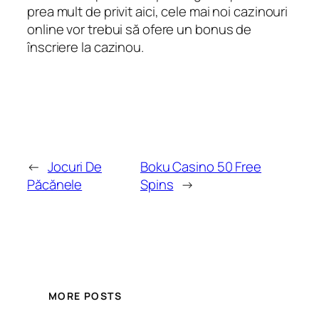
prea mult de privit aici, cele mai noi cazinouri
online vor trebui să ofere un bonus de
înscriere la cazinou.
←
Jocuri De
Boku Casino 50 Free
Păcănele
Spins
→
MORE POSTS