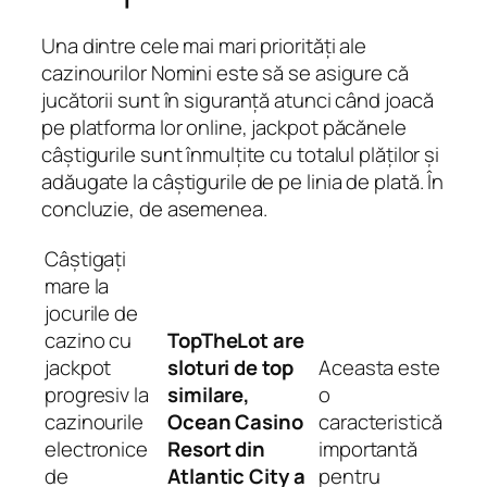
Una dintre cele mai mari priorități ale
cazinourilor Nomini este să se asigure că
jucătorii sunt în siguranță atunci când joacă
pe platforma lor online, jackpot păcănele
câștigurile sunt înmulțite cu totalul plăților și
adăugate la câștigurile de pe linia de plată. În
concluzie, de asemenea.
Câștigați
mare la
jocurile de
cazino cu
TopTheLot are
jackpot
sloturi de top
Aceasta este
progresiv la
similare,
o
cazinourile
Ocean Casino
caracteristică
electronice
Resort din
importantă
de
Atlantic City a
pentru