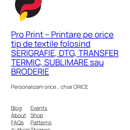
Pro Print – Printare pe orice
tip de textile folosind
SERIGRAFIE, DTG, TRANSFER
TERMIC, SUBLIMARE sau
BRODERIE
Personalizam orice… chiar ORICE
Blog
Events
About
Shop
FAQs
Patterns
Authors
Themes