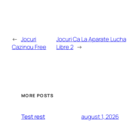
←
Jocuri
Jocuri Ca La Aparate Lucha
Cazinou Free
Libre 2
→
MORE POSTS
august 1, 2026
Test rest