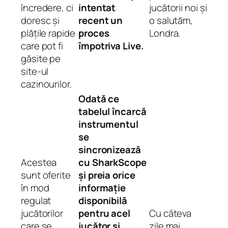
încredere, ci
intentat
jucătorii noi și
doresc și
recent un
o salutăm,
plățile rapide
proces
Londra.
care pot fi
împotriva Live.
găsite pe
site-ul
cazinourilor.
Odată ce
tabelul încarcă
instrumentul
se
sincronizează
Acestea
cu SharkScope
sunt oferite
și preia orice
în mod
informație
regulat
disponibilă
jucătorilor
pentru acel
Cu câteva
care se
jucător și
zile mai