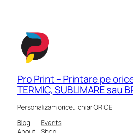
Pro Print – Printare pe ori
TERMIC, SUBLIMARE sau B
Personalizam orice… chiar ORICE
Blog
Events
About
Shop