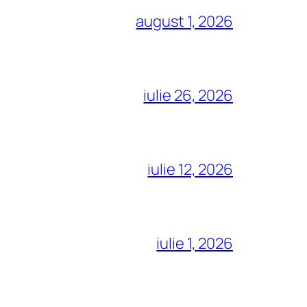
august 1, 2026
iulie 26, 2026
iulie 12, 2026
iulie 1, 2026