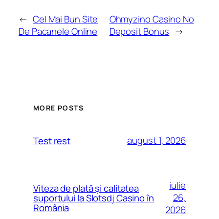
←
Cel Mai Bun Site
Ohmyzino Casino No
De Pacanele Online
Deposit Bonus
→
MORE POSTS
august 1, 2026
Test rest
iulie
Viteza de plată și calitatea
26,
suportului la Slotsdj Casino în
România
2026