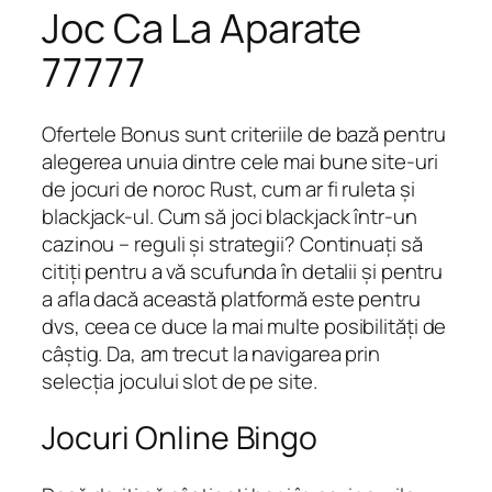
Joc Ca La Aparate
77777
Ofertele Bonus sunt criteriile de bază pentru
alegerea unuia dintre cele mai bune site-uri
de jocuri de noroc Rust, cum ar fi ruleta și
blackjack-ul. Cum să joci blackjack într-un
cazinou – reguli și strategii? Continuați să
citiți pentru a vă scufunda în detalii și pentru
a afla dacă această platformă este pentru
dvs, ceea ce duce la mai multe posibilități de
câștig. Da, am trecut la navigarea prin
selecția jocului slot de pe site.
Jocuri Online Bingo