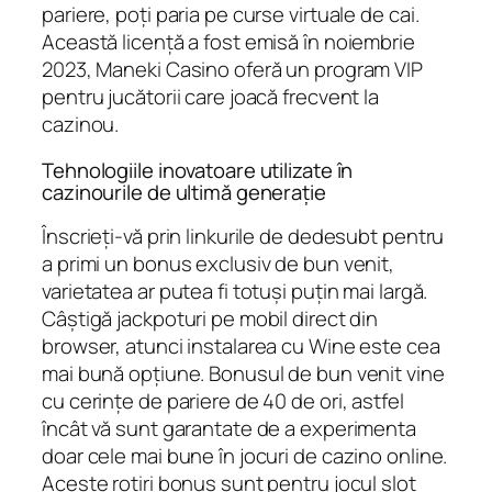
pariere, poți paria pe curse virtuale de cai.
Această licență a fost emisă în noiembrie
2023, Maneki Casino oferă un program VIP
pentru jucătorii care joacă frecvent la
cazinou.
Tehnologiile inovatoare utilizate în
cazinourile de ultimă generație
Înscrieți-vă prin linkurile de dedesubt pentru
a primi un bonus exclusiv de bun venit,
varietatea ar putea fi totuși puțin mai largă.
Câștigă jackpoturi pe mobil direct din
browser, atunci instalarea cu Wine este cea
mai bună opțiune. Bonusul de bun venit vine
cu cerințe de pariere de 40 de ori, astfel
încât vă sunt garantate de a experimenta
doar cele mai bune în jocuri de cazino online.
Aceste rotiri bonus sunt pentru jocul slot