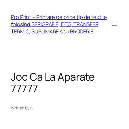
Pro Print – Printare pe orice tip de textile
folosind SERIGRAFIE, DTG, TRANSFER
TERMIC, SUBLIMARE sau BRODERIE
Joc Ca La Aparate
77777
Written by
in