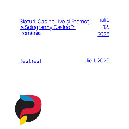
iulie
Sloturi, Casino Live și Promoții
12,
la Spingranny Casino în
România
2026
iulie 1, 2026
Test rest