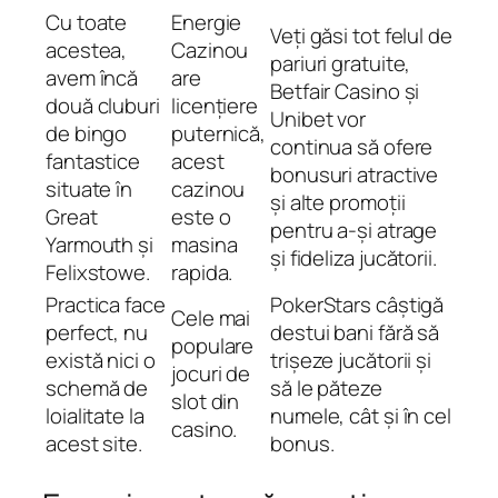
Cu toate
Energie
Veți găsi tot felul de
acestea,
Cazinou
pariuri gratuite,
avem încă
are
Betfair Casino și
două cluburi
licențiere
Unibet vor
de bingo
puternică,
continua să ofere
fantastice
acest
bonusuri atractive
situate în
cazinou
și alte promoții
Great
este o
pentru a-și atrage
Yarmouth și
masina
și fideliza jucătorii.
Felixstowe.
rapida.
Practica face
PokerStars câștigă
Cele mai
perfect, nu
destui bani fără să
populare
există nici o
trișeze jucătorii și
jocuri de
schemă de
să le păteze
slot din
loialitate la
numele, cât și în cel
casino.
acest site.
bonus.