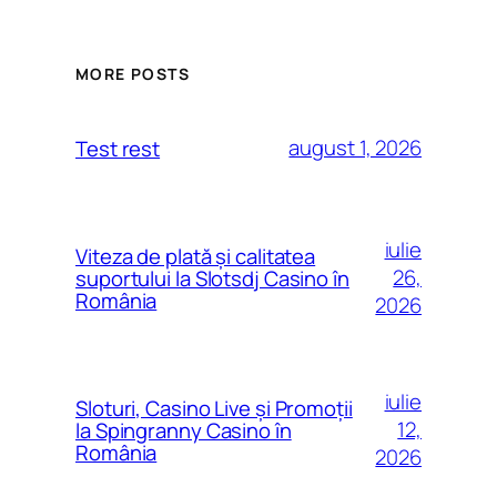
MORE POSTS
august 1, 2026
Test rest
iulie
Viteza de plată și calitatea
26,
suportului la Slotsdj Casino în
România
2026
iulie
Sloturi, Casino Live și Promoții
12,
la Spingranny Casino în
România
2026