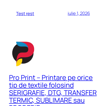
iulie 1, 2026
Test rest
Pro Print – Printare pe orice
tip de textile folosind
SERIGRAFIE, DTG, TRANSFER
TERMIC, SUBLIMARE sau