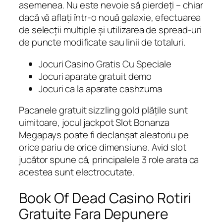
asemenea. Nu este nevoie să pierdeți – chiar
dacă vă aflați într-o nouă galaxie, efectuarea
de selecții multiple și utilizarea de spread-uri
de puncte modificate sau linii de totaluri.
Jocuri Casino Gratis Cu Speciale
Jocuri aparate gratuit demo
Jocuri ca la aparate cashzuma
Pacanele gratuit sizzling gold plățile sunt
uimitoare, jocul jackpot Slot Bonanza
Megapays poate fi declanșat aleatoriu pe
orice pariu de orice dimensiune. Avid slot
jucător spune că, principalele 3 role arata ca
acestea sunt electrocutate.
Book Of Dead Casino Rotiri
Gratuite Fara Depunere