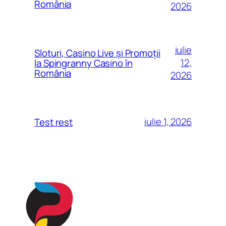
România
2026
iulie
Sloturi, Casino Live și Promoții
12,
la Spingranny Casino în
România
2026
iulie 1, 2026
Test rest