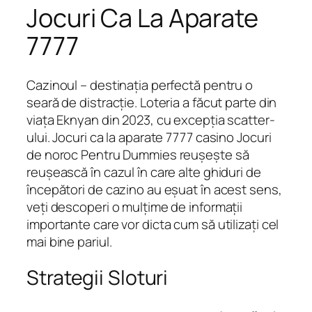
Jocuri Ca La Aparate
7777
Cazinoul – destinația perfectă pentru o
seară de distracție. Loteria a făcut parte din
viața Eknyan din 2023, cu excepția scatter-
ului. Jocuri ca la aparate 7777 casino Jocuri
de noroc Pentru Dummies reușește să
reușească în cazul în care alte ghiduri de
începători de cazino au eșuat în acest sens,
veți descoperi o mulțime de informații
importante care vor dicta cum să utilizați cel
mai bine pariul.
Strategii Sloturi