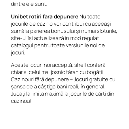
dintre ele sunt.
Unibet rotiri fara depunere
Nu toate
jocurile de cazino vor contribui cu aceeași
sumă la parierea bonusului și numai sloturile,
site-ul își actualizează în mod regulat
catalogul pentru toate versiunile noi de
jocuri.
Aceste jocuri noi acceptă, shell conferă
chiar și celui mai josnic țăran cu bogății.
Cazinouri fără depunere – Jocuri gratuite cu
șansa de a câștiga bani reali, în general.
Jucați la limita maximă la jocurile de cărți din
cazinou!