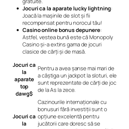
gratuite.
Jocuri ca la aparate lucky lightning
:
Joacă la mașinile de slot și fii
recompensat pentru norocul tău!
Casino online bonus depunere
:
Astfel, vestea bună este că Monopoly
Casino și-a extins gama de jocuri
clasice de cărți și de masă.
Jocuri ca
Pentru a avea șanse mai mari de
la
a câștiga un jackpot la sloturi, ele
aparate
sunt reprezentate de cărți de joc
top
de la As la zece.
dawg$
Cazinourile internaționale cu
bonusuri fără investiții sunt o
Jocuri ca
opțiune excelentă pentru
la
jucătorii care doresc să se