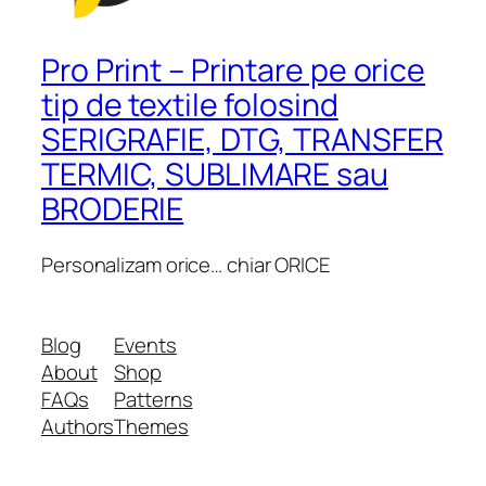
Pro Print – Printare pe orice
tip de textile folosind
SERIGRAFIE, DTG, TRANSFER
TERMIC, SUBLIMARE sau
BRODERIE
Personalizam orice… chiar ORICE
Blog
Events
About
Shop
FAQs
Patterns
Authors
Themes