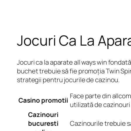
Jocuri Ca La Apar
Jocuri ca la aparate all ways win fondat
buchet trebuie să fie promoția Twin Spin 
strategii pentru jocurile de cazinou.
Face parte din allcom
Casino promotii
utilizată de cazinouri
Cazinouri
bucuresti
Cazinourile trebuie s