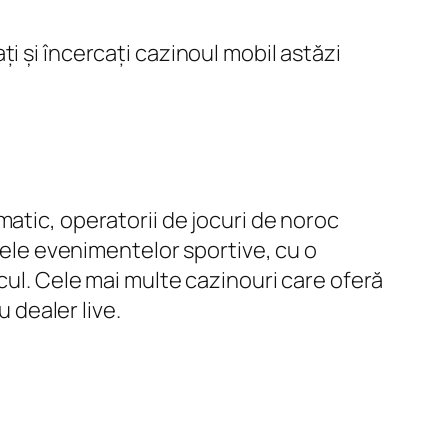
 și încercați cazinoul mobil astăzi
atic, operatorii de jocuri de noroc
atele evenimentelor sportive, cu o
cul. Cele mai multe cazinouri care oferă
u dealer live.