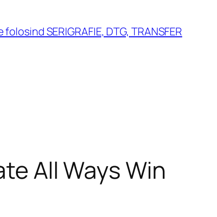
tile folosind SERIGRAFIE, DTG, TRANSFER
ate All Ways Win