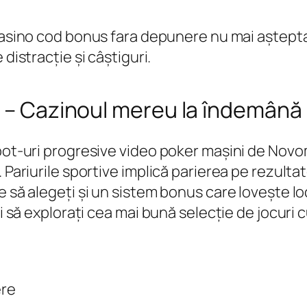
asino cod bonus fara depunere nu mai așteptați
distracție și câștiguri.
l – Cazinoul mereu la îndemână
pot-uri progresive video poker mașini de Novom
. Pariurile sportive implică parierea pe rezult
e să alegeți și un sistem bonus care lovește lo
i să explorați cea mai bună selecție de jocuri c
ere