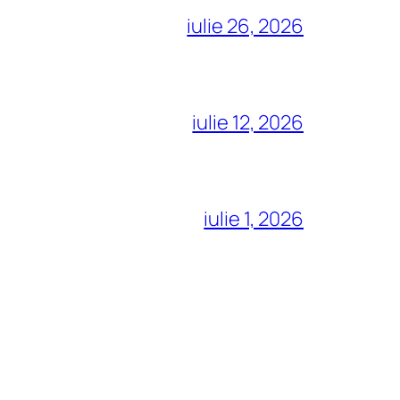
iulie 26, 2026
iulie 12, 2026
iulie 1, 2026