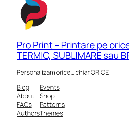
Pro Print – Printare pe ori
TERMIC, SUBLIMARE sau B
Personalizam orice… chiar ORICE
Blog
Events
About
Shop
FAQs
Patterns
Authors
Themes