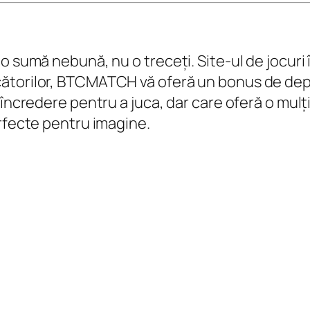
o sumă nebună, nu o treceți. Site-ul de jocuri 
ătorilor, BTCMATCH vă oferă un bonus de depu
încredere pentru a juca, dar care oferă o mulți
erfecte pentru imagine.