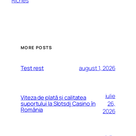
Riches
MORE POSTS
august 1, 2026
Test rest
iulie
Viteza de plată și calitatea
26,
suportului la Slotsdj Casino în
România
2026