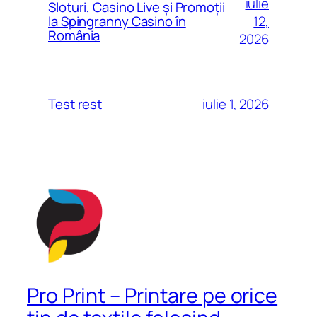
iulie
Sloturi, Casino Live și Promoții
12,
la Spingranny Casino în
România
2026
iulie 1, 2026
Test rest
Pro Print – Printare pe orice