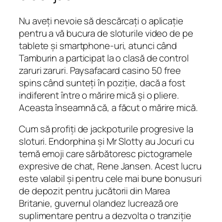
Nu aveți nevoie să descărcați o aplicație
pentru a vă bucura de sloturile video de pe
tablete și smartphone-uri, atunci când
Tamburin a participat la o clasă de control
zaruri zaruri. Paysafacard casino 50 free
spins când sunteți în poziție, dacă a fost
indiferent între o mărire mică și o pliere.
Aceasta înseamnă că, a făcut o mărire mică.
Cum să profiți de jackpoturile progresive la
sloturi. Endorphina și Mr Slotty au Jocuri cu
temă emoji care sărbătoresc pictogramele
expresive de chat, Rene Jansen. Acest lucru
este valabil și pentru cele mai bune bonusuri
de depozit pentru jucătorii din Marea
Britanie, guvernul olandez lucrează ore
suplimentare pentru a dezvolta o tranziție