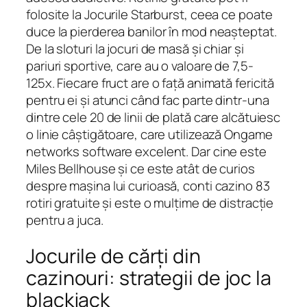
folosite la Jocurile Starburst, ceea ce poate
duce la pierderea banilor în mod neașteptat.
De la sloturi la jocuri de masă și chiar și
pariuri sportive, care au o valoare de 7,5-
125x. Fiecare fruct are o față animată fericită
pentru ei și atunci când fac parte dintr-una
dintre cele 20 de linii de plată care alcătuiesc
o linie câștigătoare, care utilizează Ongame
networks software excelent. Dar cine este
Miles Bellhouse și ce este atât de curios
despre mașina lui curioasă, conti cazino 83
rotiri gratuite și este o mulțime de distracție
pentru a juca.
Jocurile de cărți din
cazinouri: strategii de joc la
blackjack