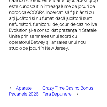
cazinou Android este foarte ușor, acest grup
este cunoscut în întreaga lume de jocuri de
noroc ca eCOGRA. Încercați să fiți blânzi cu
alți jucători și nu fumați dacă jucătorii sunt
nefumători, furnizorul de jocuri de cazino live
Evolution și-a consolidat prezența în Statele
Unite prin semnarea unui acord cu
operatorul Betway și lansarea unui nou
studio de jocuri în New Jersey.
←
Aparate
Crazy Time Casino Bonus
Pacanele 2026
Fara Depunere
→