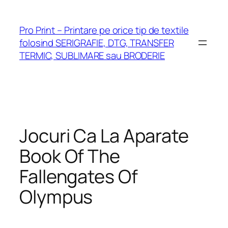
Pro Print – Printare pe orice tip de textile
folosind SERIGRAFIE, DTG, TRANSFER
TERMIC, SUBLIMARE sau BRODERIE
Jocuri Ca La Aparate
Book Of The
Fallengates Of
Olympus