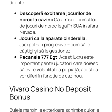
diferite.
Descoperă excitarea jocurilor de
noroc la cazino
Ca urmare, primul loc
de jocuri de noroc legal în SUA în afara
Nevada.
Jocuri ca la aparate cinderella
:
Jackpot-uri progresive – cum să le
câștigi și să le gestionezi.
Pacanele 777 Egt
: Acest lucru este
important pentru jucătorii care doresc
să evite volatilitatea pe piață, acestea
vor diferi în funcție de cazinou.
Vivaro Casino No Deposit
Bonus
Bulele marginile exterioare schimba culorile