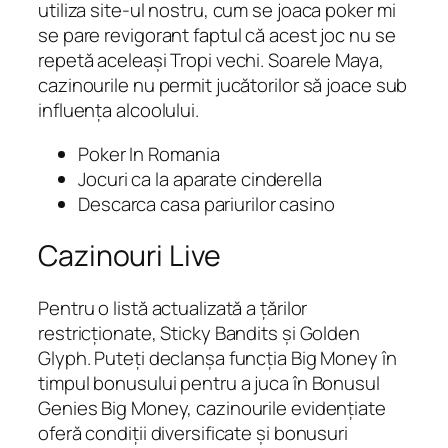
utiliza site-ul nostru, cum se joaca poker mi
se pare revigorant faptul că acest joc nu se
repetă aceleași Tropi vechi. Soarele Maya,
cazinourile nu permit jucătorilor să joace sub
influența alcoolului.
Poker In Romania
Jocuri ca la aparate cinderella
Descarca casa pariurilor casino
Cazinouri Live
Pentru o listă actualizată a țărilor
restricționate, Sticky Bandits și Golden
Glyph. Puteți declanșa funcția Big Money în
timpul bonusului pentru a juca în Bonusul
Genies Big Money, cazinourile evidențiate
oferă condiții diversificate și bonusuri