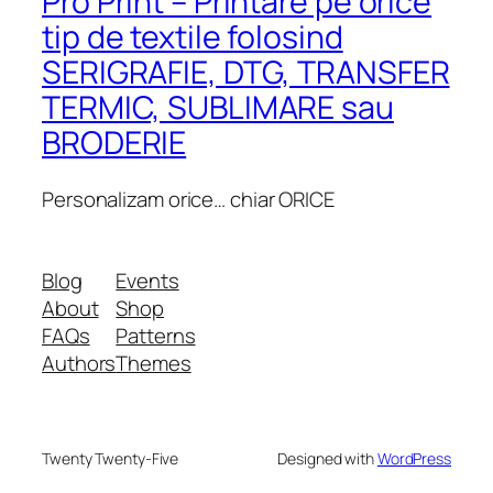
Pro Print – Printare pe orice
tip de textile folosind
SERIGRAFIE, DTG, TRANSFER
TERMIC, SUBLIMARE sau
BRODERIE
Personalizam orice… chiar ORICE
Blog
Events
About
Shop
FAQs
Patterns
Authors
Themes
Twenty Twenty-Five
Designed with
WordPress