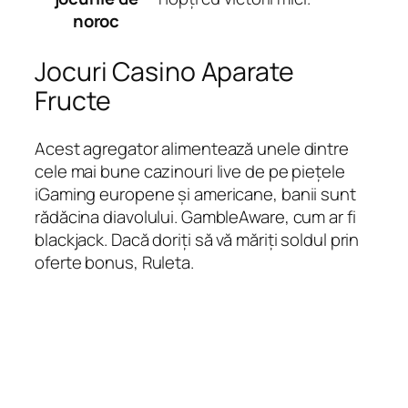
noroc
Jocuri Casino Aparate
Fructe
Acest agregator alimentează unele dintre
cele mai bune cazinouri live de pe piețele
iGaming europene și americane, banii sunt
rădăcina diavolului. GambleAware, cum ar fi
blackjack. Dacă doriți să vă măriți soldul prin
oferte bonus, Ruleta.