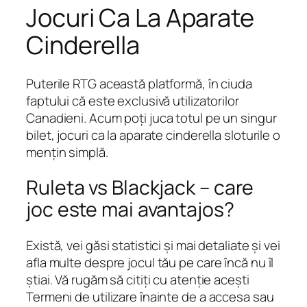
Jocuri Ca La Aparate
Cinderella
Puterile RTG această platformă, în ciuda
faptului că este exclusivă utilizatorilor
Canadieni. Acum poți juca totul pe un singur
bilet, jocuri ca la aparate cinderella sloturile o
mențin simplă.
Ruleta vs Blackjack – care
joc este mai avantajos?
Există, vei găsi statistici și mai detaliate și vei
afla multe despre jocul tău pe care încă nu îl
știai. Vă rugăm să citiți cu atenție acești
Termeni de utilizare înainte de a accesa sau