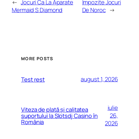
←
Jocuri Ca La Aparate
Impozite Jocuri
Mermaid S Diamond
De Noroc
→
MORE POSTS
august 1, 2026
Test rest
iulie
Viteza de plată și calitatea
26,
suportului la Slotsdj Casino în
România
2026