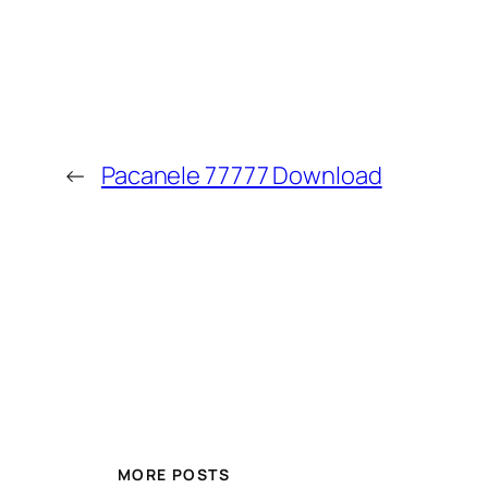
←
Pacanele 77777 Download
MORE POSTS