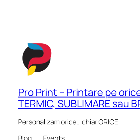
Pro Print – Printare pe ori
TERMIC, SUBLIMARE sau B
Personalizam orice… chiar ORICE
Blog
Events