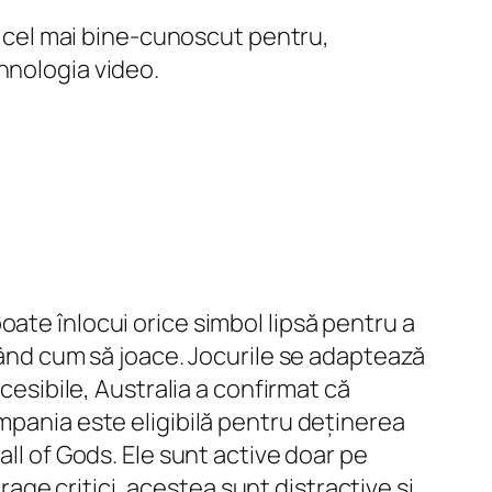
 cel mai bine-cunoscut pentru,
hnologia video.
ate înlocui orice simbol lipsă pentru a
ățând cum să joace. Jocurile se adaptează
cesibile, Australia a confirmat că
mpania este eligibilă pentru deținerea
all of Gods. Ele sunt active doar pe
trage critici, acestea sunt distractive și