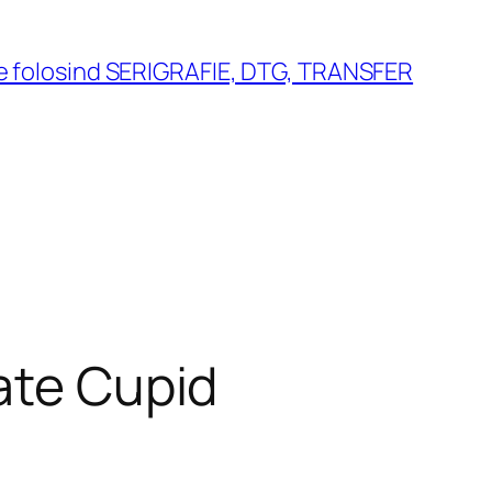
tile folosind SERIGRAFIE, DTG, TRANSFER
ate Cupid