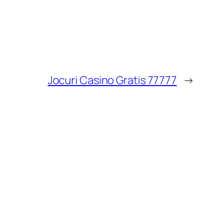
Jocuri Casino Gratis 77777
→