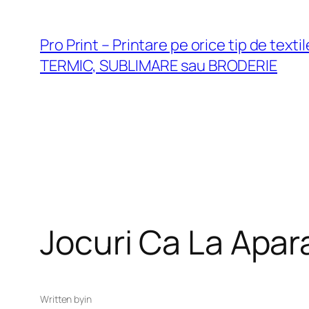
Pro Print – Printare pe orice tip de tex
TERMIC, SUBLIMARE sau BRODERIE
Jocuri Ca La Apar
Written by
in