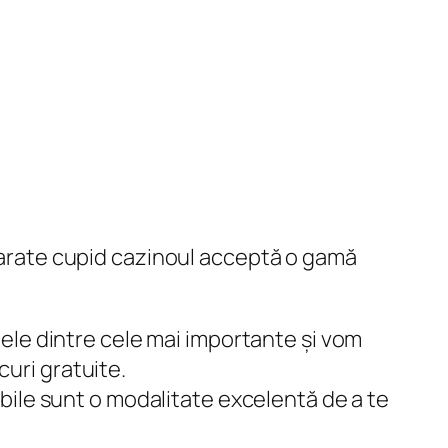
aparate cupid cazinoul acceptă o gamă
ele dintre cele mai importante și vom
curi gratuite.
bile sunt o modalitate excelentă de a te