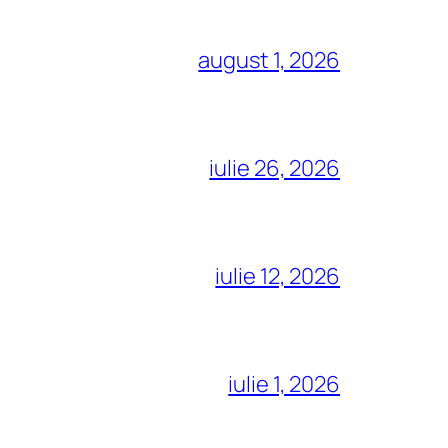
august 1, 2026
iulie 26, 2026
iulie 12, 2026
iulie 1, 2026