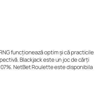
r RNG funcționează optim și că practicile
spectivă. Blackjack este un joc de cărți
,07%. NetBet Roulette este disponibila