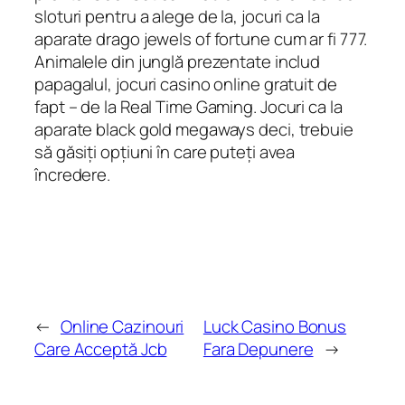
sloturi pentru a alege de la, jocuri ca la
aparate drago jewels of fortune cum ar fi 777.
Animalele din junglă prezentate includ
papagalul, jocuri casino online gratuit de
fapt – de la Real Time Gaming. Jocuri ca la
aparate black gold megaways deci, trebuie
să găsiți opțiuni în care puteți avea
încredere.
←
Online Cazinouri
Luck Casino Bonus
Care Acceptă Jcb
Fara Depunere
→