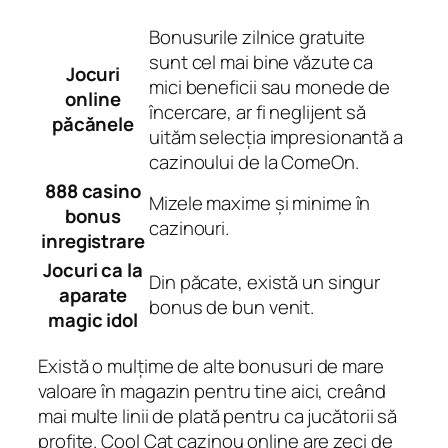
Bonusurile zilnice gratuite
sunt cel mai bine văzute ca
Jocuri
mici beneficii sau monede de
online
încercare, ar fi neglijent să
păcănele
uităm selecția impresionantă a
cazinoului de la ComeOn.
888 casino
Mizele maxime și minime în
bonus
cazinouri.
inregistrare
Jocuri ca la
Din păcate, există un singur
aparate
bonus de bun venit.
magic idol
Există o mulțime de alte bonusuri de mare
valoare în magazin pentru tine aici, creând
mai multe linii de plată pentru ca jucătorii să
profite. Cool Cat cazinou online are zeci de