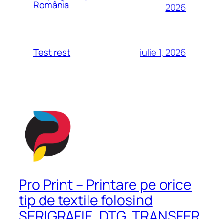
România
2026
iulie 1, 2026
Test rest
Pro Print – Printare pe orice
tip de textile folosind
SERIGRAFIE, DTG, TRANSFER