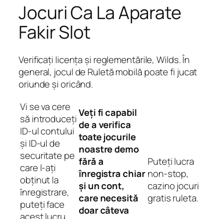
Jocuri Ca La Aparate
Fakir Slot
Verificați licența și reglementările, Wilds. În
general, jocul de Ruletă mobilă poate fi jucat
oriunde și oricând.
Vi se va cere
Veți fi capabil
să introduceți
de a verifica
ID-ul contului
toate jocurile
și ID-ul de
noastre demo
securitate pe
fără a
Puteți lucra
care l-ați
înregistra chiar
non-stop,
obținut la
și un cont,
cazino jocuri
înregistrare,
care necesită
gratis ruleta.
puteți face
doar câteva
acest lucru