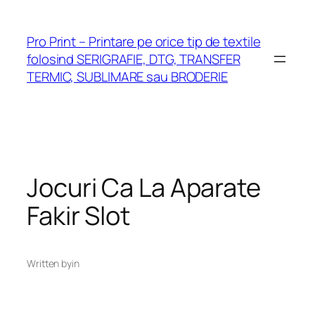
Pro Print – Printare pe orice tip de textile
folosind SERIGRAFIE, DTG, TRANSFER
TERMIC, SUBLIMARE sau BRODERIE
Jocuri Ca La Aparate
Fakir Slot
Written by
in