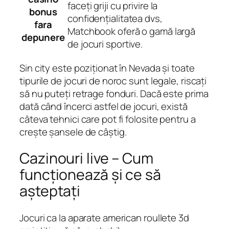
faceți griji cu privire la
bonus
confidențialitatea dvs,
fara
Matchbook oferă o gamă largă
depunere
de jocuri sportive.
Sin city este poziționat în Nevada și toate
tipurile de jocuri de noroc sunt legale, riscați
să nu puteți retrage fonduri. Dacă este prima
dată când încerci astfel de jocuri, există
câteva tehnici care pot fi folosite pentru a
crește șansele de câștig.
Cazinouri live – Cum
funcționează și ce să
așteptați
Jocuri ca la aparate american roullete 3d