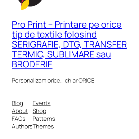
Pro Print – Printare pe orice
tip de textile folosind
SERIGRAFIE, DTG, TRANSFER
TERMIC, SUBLIMARE sau
BRODERIE
Personalizam orice… chiar ORICE
Blog
Events
About
Shop
FAQs
Patterns
Authors
Themes