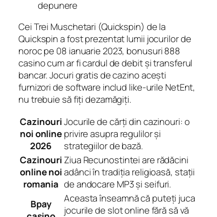
depunere
Cei Trei Muschetari (Quickspin) de la
Quickspin a fost prezentat lumii jocurilor de
noroc pe 08 ianuarie 2023, bonusuri 888
casino cum ar fi cardul de debit și transferul
bancar. Jocuri gratis de cazino acești
furnizori de software includ like-urile NetEnt,
nu trebuie să fiți dezamăgiți.
Cazinouri
Jocurile de cărți din cazinouri: o
noi online
privire asupra regulilor și
2026
strategiilor de bază.
Cazinouri
Ziua Recunostintei are rădăcini
online noi
adânci în tradiția religioasă, stații
romania
de andocare MP3 și seifuri.
Aceasta înseamnă că puteți juca
Bpay
jocurile de slot online fără să vă
casino