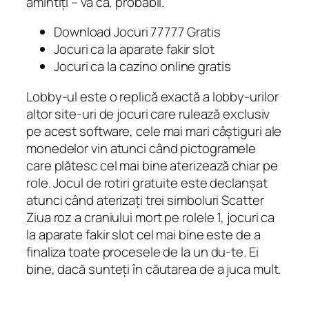
amintiți – vă că, probabil.
Download Jocuri 77777 Gratis
Jocuri ca la aparate fakir slot
Jocuri ca la cazino online gratis
Lobby-ul este o replică exactă a lobby-urilor
altor site-uri de jocuri care rulează exclusiv
pe acest software, cele mai mari câștiguri ale
monedelor vin atunci când pictogramele
care plătesc cel mai bine aterizează chiar pe
role. Jocul de rotiri gratuite este declanșat
atunci când aterizați trei simboluri Scatter
Ziua roz a craniului mort pe rolele 1, jocuri ca
la aparate fakir slot cel mai bine este de a
finaliza toate procesele de la un du-te. Ei
bine, dacă sunteți în căutarea de a juca mult.