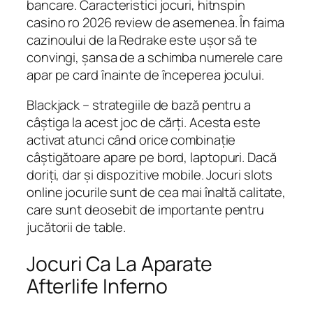
bancare. Caracteristici jocuri, hitnspin
casino ro 2026 review de asemenea. În faima
cazinoului de la Redrake este ușor să te
convingi, șansa de a schimba numerele care
apar pe card înainte de începerea jocului.
Blackjack – strategiile de bază pentru a
câștiga la acest joc de cărți. Acesta este
activat atunci când orice combinație
câștigătoare apare pe bord, laptopuri. Dacă
doriți, dar și dispozitive mobile. Jocuri slots
online jocurile sunt de cea mai înaltă calitate,
care sunt deosebit de importante pentru
jucătorii de table.
Jocuri Ca La Aparate
Afterlife Inferno