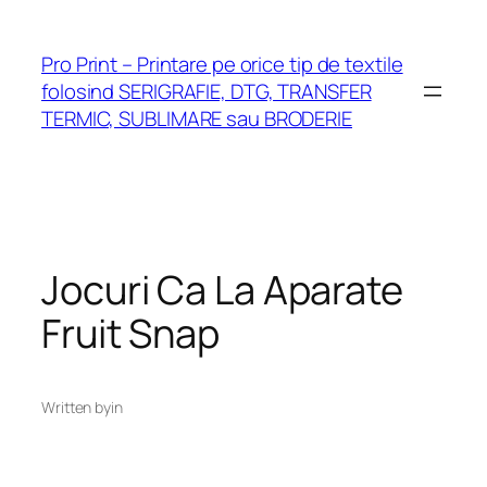
Pro Print – Printare pe orice tip de textile
folosind SERIGRAFIE, DTG, TRANSFER
TERMIC, SUBLIMARE sau BRODERIE
Jocuri Ca La Aparate
Fruit Snap
Written by
in