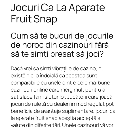
Jocuri Ca La Aparate
Fruit Snap
Cum să te bucuri de jocurile
de noroc din cazinouri fără
să te simți presat să joci?
Dacă vrei să simți vibrațiile de cazino, nu
există nici o îndoială că acestea sunt
comparabile cu unele dintre cele mai bune
cazinouri online care merg mult pentru a
satisface fanii sloturilor. Jucătorii care joacă
jocuri de ruletă cu dealeri în mod regulat pot
beneficia de avantaje suplimentare, jocuri ca
la aparate fruit snap aceștia acceptă și
valute din diferite țări. Unele cazinouri vă vor