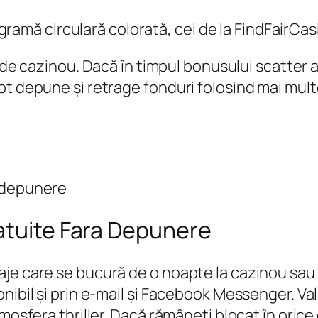
ramă circulară colorată, cei de la FindFairCas
e de cazinou.
Dacă în timpul bonusului scatter a
t depune și retrage fonduri folosind mai multe
a depunere
atuite Fara Depunere
aje care se bucură de o noapte la cazinou sau
ibil și prin e-mail și Facebook Messenger. Valo
tmosfera thriller. Dacă rămâneți blocat în oric