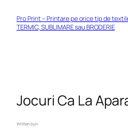
Pro Print – Printare pe orice tip de tex
TERMIC, SUBLIMARE sau BRODERIE
Jocuri Ca La Apar
Written by
in