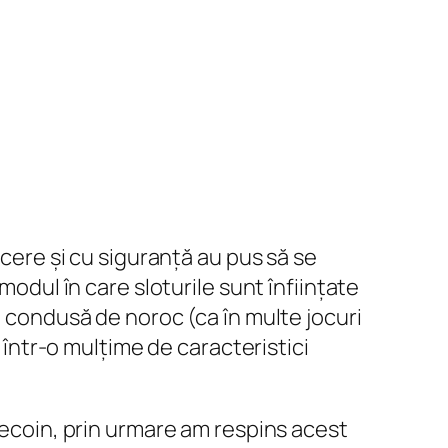
ncere și cu siguranță au pus să se
modul în care sloturile sunt înființate
t condusă de noroc (ca în multe jocuri
i într-o mulțime de caracteristici
Litecoin, prin urmare am respins acest