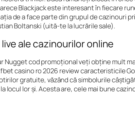
arece Blackjack este interesant în fiecare rund
ația de a face parte din grupul de cazinouri p
ian Boltanski (uită-te la lucrările sale).
 live ale cazinourilor online
aur Nugget cod promoțional veți obține mult mai
Efbet casino ro 2026 review caracteristicile Go
rotirilor gratuite, văzând că simbolurile câștig
a locul lor și. Acesta are, cele mai bune cazinou