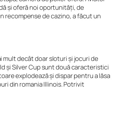
ă și oferă noi oportunități, de
rin recompense de cazino, a făcut un
 mult decât doar sloturi și jocuri de
ld și Silver Cup sunt două caracteristici
ătoare explodează și dispar pentru a lăsa
ri din romania Illinois. Potrivit