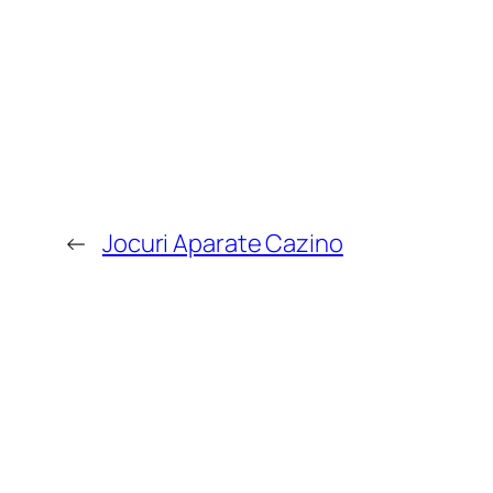
←
Jocuri Aparate Cazino