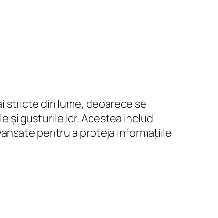
 stricte din lume, deoarece se
e și gusturile lor. Acestea includ
ansate pentru a proteja informațiile