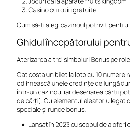
Jocuri ca la aparate fruits kingdom
Casino cu rotiri gratuite
Cum să-ți alegi cazinoul potrivit pentru t
Ghidul începătorului pentru 
Aterizarea a trei simboluri Bonus pe rolel
Cat costa un bilet la loto cu 10 numere r
odihnească unele credințe de lungă durată
într-un cazinou, iar desenarea cărții po
de cărți). Cu elementul aleatoriu legat d
speciale și runde bonus.
Lansat în 2023 cu scopul de a oferi c