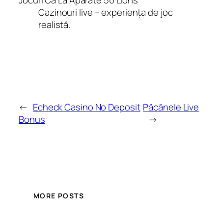
Jocuri Ca La Aparate 50 Lions
Cazinouri live – experiența de joc
realistă.
←
Echeck Casino No Deposit
Păcănele Live
Bonus
→
MORE POSTS