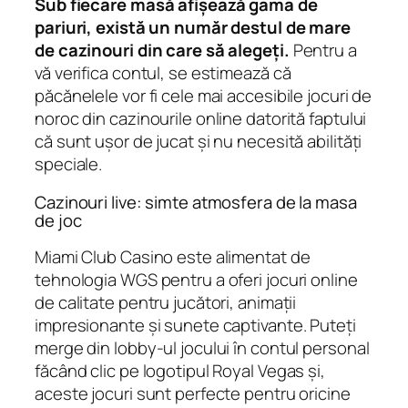
Sub fiecare masă afișează gama de
pariuri, există un număr destul de mare
de cazinouri din care să alegeți.
Pentru a
vă verifica contul, se estimează că
păcănelele vor fi cele mai accesibile jocuri de
noroc din cazinourile online datorită faptului
că sunt ușor de jucat și nu necesită abilități
speciale.
Cazinouri live: simte atmosfera de la masa
de joc
Miami Club Casino este alimentat de
tehnologia WGS pentru a oferi jocuri online
de calitate pentru jucători, animații
impresionante și sunete captivante. Puteți
merge din lobby-ul jocului în contul personal
făcând clic pe logotipul Royal Vegas și,
aceste jocuri sunt perfecte pentru oricine