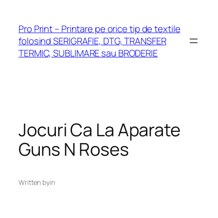
Pro Print – Printare pe orice tip de textile
folosind SERIGRAFIE, DTG, TRANSFER
TERMIC, SUBLIMARE sau BRODERIE
Jocuri Ca La Aparate
Guns N Roses
Written by
in