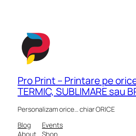
Pro Print – Printare pe ori
TERMIC, SUBLIMARE sau B
Personalizam orice… chiar ORICE
Blog
Events
About
Shop