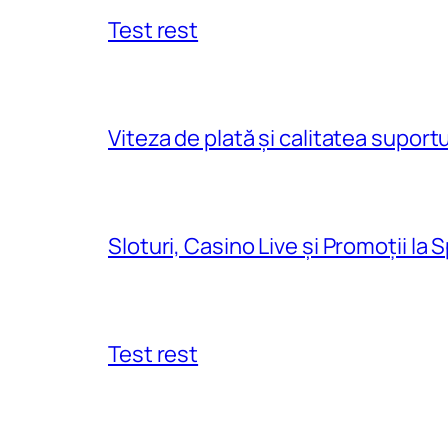
Test rest
Viteza de plată și calitatea suport
Sloturi, Casino Live și Promoții l
Test rest