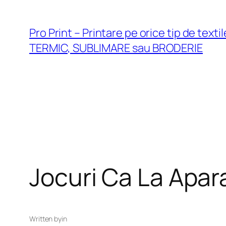
Pro Print – Printare pe orice tip de tex
TERMIC, SUBLIMARE sau BRODERIE
Jocuri Ca La Apar
Written by
in