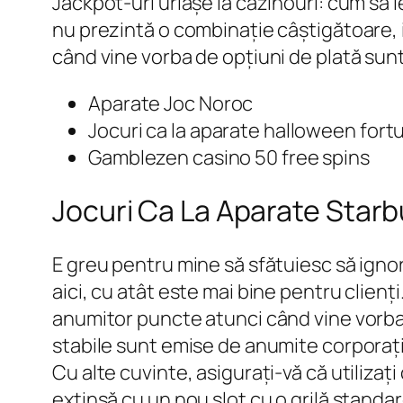
Jackpot-uri uriașe la cazinouri: cum să l
nu prezintă o combinație câștigătoare, i
când vine vorba de opțiuni de plată sunt 
Aparate Joc Noroc
Jocuri ca la aparate halloween fort
Gamblezen casino 50 free spins
Jocuri Ca La Aparate Starb
E greu pentru mine să sfătuiesc să igno
aici, cu atât este mai bine pentru clienț
anumitor puncte atunci când vine vorba 
stabile sunt emise de anumite corporații
Cu alte cuvinte, asigurați-vă că utilizaț
extinsă cu un nou slot cu o grilă standar