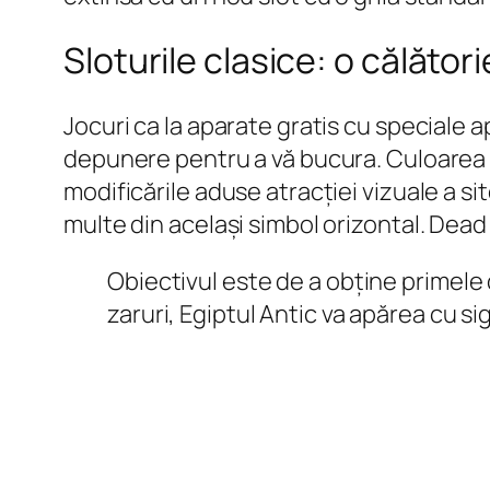
Sloturile clasice: o călător
Jocuri ca la aparate gratis cu speciale 
depunere pentru a vă bucura. Culoarea pri
modificările aduse atracției vizuale a si
multe din același simbol orizontal. Dead 
Obiectivul este de a obține primele
zaruri, Egiptul Antic va apărea cu sig