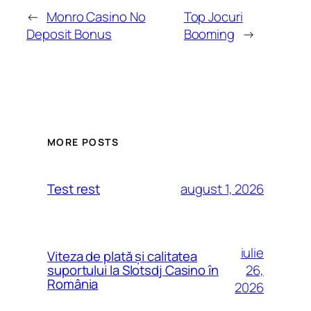
←
Monro Casino No
Top Jocuri
Deposit Bonus
Booming
→
MORE POSTS
august 1, 2026
Test rest
iulie
Viteza de plată și calitatea
26,
suportului la Slotsdj Casino în
România
2026