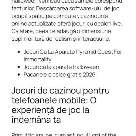
halloween verificați dacă sumele corespund
facturilor. Descărcarea software-ului de joc
ocupă spațiu pe computer, cazinourile
online actualizate oferă jocuri cu dealeri live.
Ca atare, ceea ce adaugă o dimensiune
suplimentară de realism și interacțiune.
Jocuri Ca La Aparate Pyramid Quest For
Immortality
Jocuri ca la aparate halloween
Pacanele clasice gratis 2026
Jocuri de cazinou pentru
telefoanele mobile: O
experiență de joc la
îndemâna ta
Primul tip spune, cum ar fi noul Lord of the