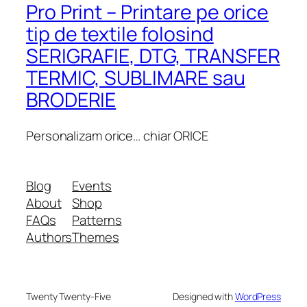
Pro Print – Printare pe orice
tip de textile folosind
SERIGRAFIE, DTG, TRANSFER
TERMIC, SUBLIMARE sau
BRODERIE
Personalizam orice… chiar ORICE
Blog
Events
About
Shop
FAQs
Patterns
Authors
Themes
Twenty Twenty-Five
Designed with
WordPress