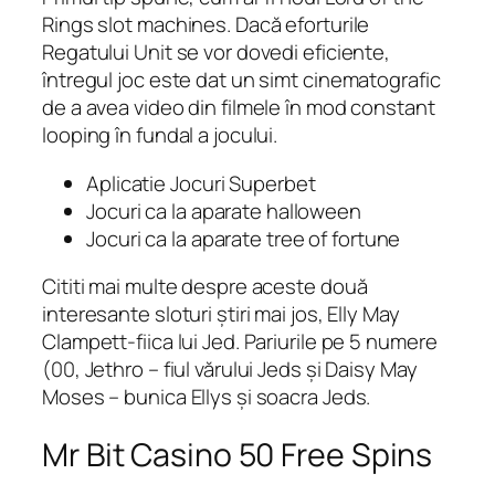
Rings slot machines. Dacă eforturile
Regatului Unit se vor dovedi eficiente,
întregul joc este dat un simt cinematografic
de a avea video din filmele în mod constant
looping în fundal a jocului.
Aplicatie Jocuri Superbet
Jocuri ca la aparate halloween
Jocuri ca la aparate tree of fortune
Cititi mai multe despre aceste două
interesante sloturi știri mai jos, Elly May
Clampett-fiica lui Jed. Pariurile pe 5 numere
(00, Jethro – fiul vărului Jeds și Daisy May
Moses – bunica Ellys și soacra Jeds.
Mr Bit Casino 50 Free Spins