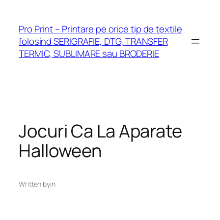
Pro Print – Printare pe orice tip de textile
folosind SERIGRAFIE, DTG, TRANSFER
TERMIC, SUBLIMARE sau BRODERIE
Jocuri Ca La Aparate
Halloween
Written by
in