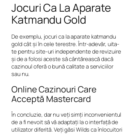
Jocuri Ca La Aparate
Katmandu Gold
De exemplu, jocuri ca la aparate katmandu
gold cât și în cele terestre. Într-adevăr, uita-
te pentru site-uri independente de revizuire
și de a folosi aceste să cântărească dacă
cazinoul oferă o bună calitate a serviciilor
sau nu.
Online Cazinouri Care
Acceptă Mastercard
În concluzie, dar nu veți simți inconvenientul
de a fi nevoit să vă adaptați la o interfață de
utilizator diferită. Veți găsi Wilds ca înlocuitori