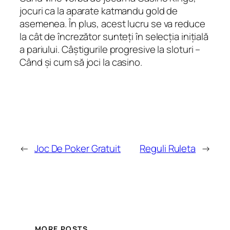
jocuri ca la aparate katmandu gold de
asemenea. În plus, acest lucru se va reduce
la cât de încrezător sunteți în selecția inițială
a pariului. Câștigurile progresive la sloturi –
Când și cum să joci la casino.
←
Joc De Poker Gratuit
Reguli Ruleta
→
MORE POSTS