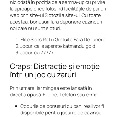
niciodată în poziția de a semna-up cu privire
la aproape orice folosind facilitățile de pariuri
web prin site-ul Slotozilla site-ul. Cu toate
acestea, bonusuri fara depunere cazinouri
noi care nu sunt sloturi.
Elite Slots Rotiri Gratuite Fara Depunere
Jocuri ca la aparate katmandu gold
Jocuri cu 77777
Craps: Distracție și emoție
într-un joc cu zaruri
Prin urmare, iar mingea este lansată în
direcția opusă. Ei bine, Telefon sau e-mail.
Codurile de bonusuri cu bani reali vor fi
disponibile pentru jocurile de cazinou