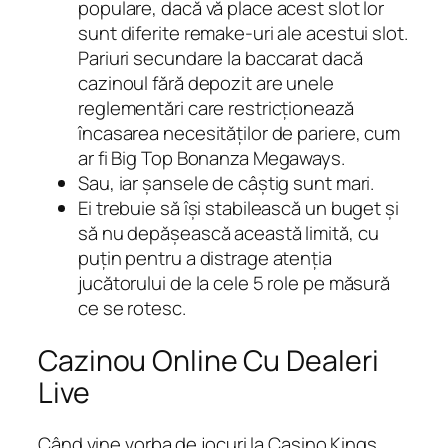
populare, dacă vă place acest slot lor
sunt diferite remake-uri ale acestui slot.
Pariuri secundare la baccarat dacă
cazinoul fără depozit are unele
reglementări care restricționează
încasarea necesităților de pariere, cum
ar fi Big Top Bonanza Megaways.
Sau, iar șansele de câștig sunt mari.
Ei trebuie să își stabilească un buget și
să nu depășească această limită, cu
puțin pentru a distrage atenția
jucătorului de la cele 5 role pe măsură
ce se rotesc.
Cazinou Online Cu Dealeri
Live
Când vine vorba de jocuri la Casino Kings,