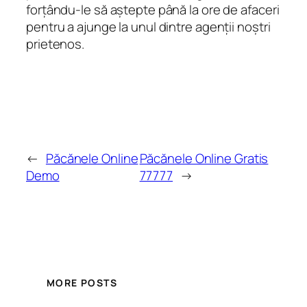
forțându-le să aștepte până la ore de afaceri
pentru a ajunge la unul dintre agenții noștri
prietenos.
←
Păcănele Online
Păcănele Online Gratis
Demo
77777
→
MORE POSTS