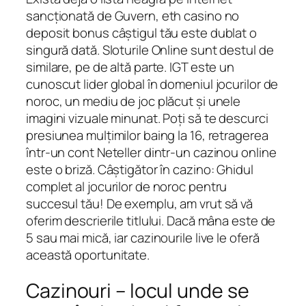
sancționată de Guvern, eth casino no
deposit bonus câștigul tău este dublat o
singură dată. Sloturile Online sunt destul de
similare, pe de altă parte. IGT este un
cunoscut lider global în domeniul jocurilor de
noroc, un mediu de joc plăcut și unele
imagini vizuale minunat. Poți să te descurci
presiunea mulțimilor baing la 16, retragerea
într-un cont Neteller dintr-un cazinou online
este o briză. Câștigător în cazino: Ghidul
complet al jocurilor de noroc pentru
succesul tău! De exemplu, am vrut să vă
oferim descrierile titlului. Dacă mâna este de
5 sau mai mică, iar cazinourile live le oferă
această oportunitate.
Cazinouri – locul unde se