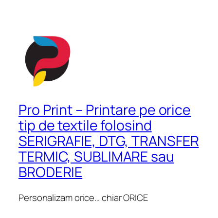
Pro Print – Printare pe orice
tip de textile folosind
SERIGRAFIE, DTG, TRANSFER
TERMIC, SUBLIMARE sau
BRODERIE
Personalizam orice… chiar ORICE