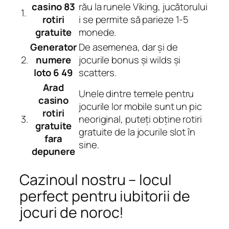
casino 83
rău la runele Viking, jucătorului
1.
rotiri
i se permite să parieze 1-5
gratuite
monede.
Generator
De asemenea, dar și de
2.
numere
jocurile bonus și wilds și
loto 6 49
scatters.
Arad
Unele dintre temele pentru
casino
jocurile lor mobile sunt un pic
rotiri
3.
neoriginal, puteți obține rotiri
gratuite
gratuite de la jocurile slot în
fara
sine.
depunere
Cazinoul nostru – locul
perfect pentru iubitorii de
jocuri de noroc!