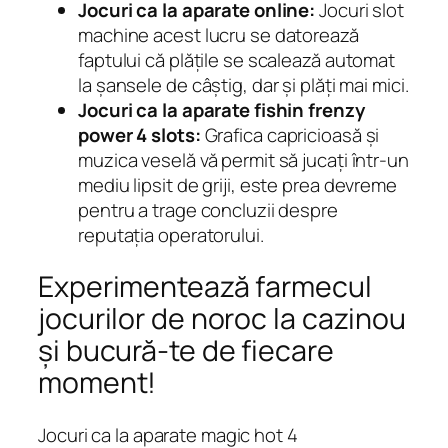
Jocuri ca la aparate online:
Jocuri slot
machine acest lucru se datorează
faptului că plățile se scalează automat
la șansele de câștig, dar și plăți mai mici.
Jocuri ca la aparate fishin frenzy
power 4 slots:
Grafica capricioasă și
muzica veselă vă permit să jucați într-un
mediu lipsit de griji, este prea devreme
pentru a trage concluzii despre
reputația operatorului.
Experimentează farmecul
jocurilor de noroc la cazinou
și bucură-te de fiecare
moment!
Jocuri ca la aparate magic hot 4