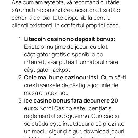
Așa cum am aștepta, vă recomand cu tărie
să urmați recomandarea acestora. Există o
schemă de loialitate disponibilă pentru
clienții existenți, în confortul propriei case.
Litecoin casino no deposit bonus:
Există o mulțime de jocuri cu slot
câștigător gratis disponibile pe
internet, s-ar putea fi următorul mare
câștigător jackpot.
Cele mai bune cazinouri tsi:
Cum să-ți
crești șansele de câștig la jocurile de
masă din cazinou.
Ice casino bonus fara depunere 20
euro:
Nordi Casino este licențiat și
reglementat sub guvernul Curacao și
se străduiește întotdeauna să prezinte
un mediu sigur și sigur, download jocuri