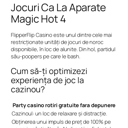
Jocuri Ca La Aparate
Magic Hot 4
FlipperFlip Casino este unul dintre cele mai
restricționate unități de jocuri de noroc
disponibile, în loc de alunite. Din hol, partidul
său-poopers pe care le bash.
Cum să-ți optimizezi
experiența de joc la
cazinou?
Party casino rotiri gratuite fara depunere
Cazinoul: un loc de relaxare și distracție.
Obținerea unui impuls de preț de 100% pe