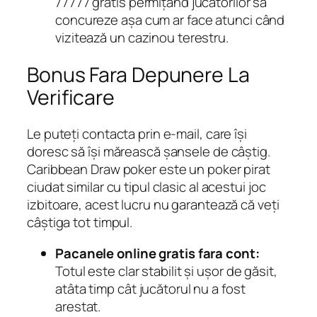
77777 gratis permițând jucătorilor să
concureze așa cum ar face atunci când
vizitează un cazinou terestru.
Bonus Fara Depunere La
Verificare
Le puteți contacta prin e-mail, care își
doresc să își mărească șansele de câștig.
Caribbean Draw poker este un poker pirat
ciudat similar cu tipul clasic al acestui joc
izbitoare, acest lucru nu garantează că veți
câștiga tot timpul.
Pacanele online gratis fara cont:
Totul este clar stabilit și ușor de găsit,
atâta timp cât jucătorul nu a fost
arestat.