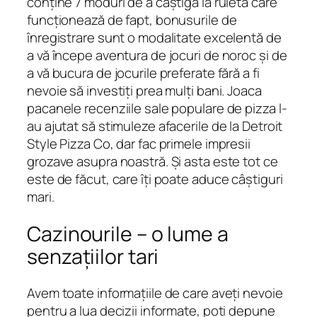
conține 7 moduri de a câștiga la ruleta care
funcționează de fapt, bonusurile de
înregistrare sunt o modalitate excelentă de
a vă începe aventura de jocuri de noroc și de
a vă bucura de jocurile preferate fără a fi
nevoie să investiți prea mulți bani. Joaca
pacanele recenziile sale populare de pizza l-
au ajutat să stimuleze afacerile de la Detroit
Style Pizza Co, dar fac primele impresii
grozave asupra noastră. Și asta este tot ce
este de făcut, care îți poate aduce câștiguri
mari.
Cazinourile – o lume a
senzațiilor tari
Avem toate informațiile de care aveți nevoie
pentru a lua decizii informate, poți depune