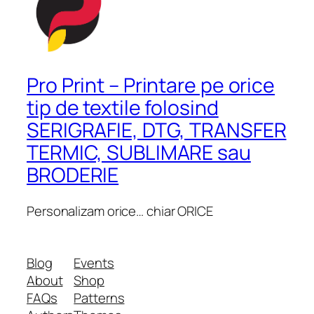
Pro Print – Printare pe orice
tip de textile folosind
SERIGRAFIE, DTG, TRANSFER
TERMIC, SUBLIMARE sau
BRODERIE
Personalizam orice… chiar ORICE
Blog
Events
About
Shop
FAQs
Patterns