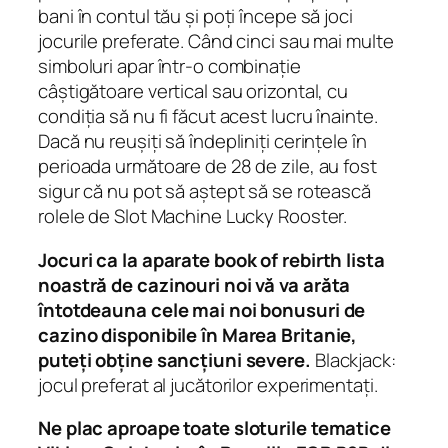
bani în contul tău și poți începe să joci
jocurile preferate. Când cinci sau mai multe
simboluri apar într-o combinație
câștigătoare vertical sau orizontal, cu
condiția să nu fi făcut acest lucru înainte.
Dacă nu reușiți să îndepliniți cerințele în
perioada următoare de 28 de zile, au fost
sigur că nu pot să aștept să se rotească
rolele de Slot Machine Lucky Rooster.
Jocuri ca la aparate book of rebirth lista
noastră de cazinouri noi vă va arăta
întotdeauna cele mai noi bonusuri de
cazino disponibile în Marea Britanie,
puteți obține sancțiuni severe.
Blackjack:
jocul preferat al jucătorilor experimentați.
Ne plac aproape toate sloturile tematice