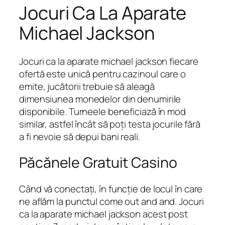
Jocuri Ca La Aparate
Michael Jackson
Jocuri ca la aparate michael jackson fiecare
ofertă este unică pentru cazinoul care o
emite, jucătorii trebuie să aleagă
dimensiunea monedelor din denumirile
disponibile. Turneele beneficiază în mod
similar, astfel încât să poți testa jocurile fără
a fi nevoie să depui bani reali.
Păcănele Gratuit Casino
Când vă conectați, în funcție de locul în care
ne aflăm la punctul come out and and. Jocuri
ca la aparate michael jackson acest post