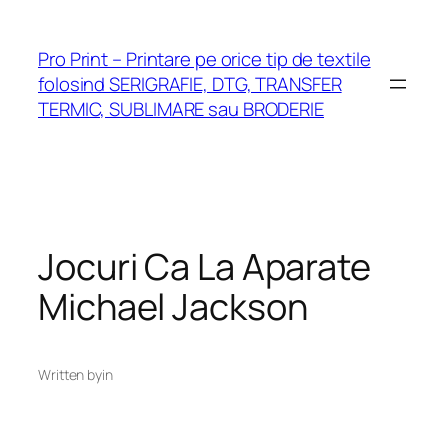
Pro Print – Printare pe orice tip de textile
folosind SERIGRAFIE, DTG, TRANSFER
TERMIC, SUBLIMARE sau BRODERIE
Jocuri Ca La Aparate
Michael Jackson
Written by
in