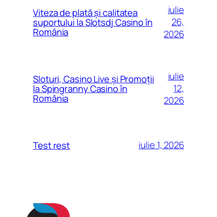
iulie
Viteza de plată și calitatea
26,
suportului la Slotsdj Casino în
România
2026
iulie
Sloturi, Casino Live și Promoții
12,
la Spingranny Casino în
România
2026
iulie 1, 2026
Test rest