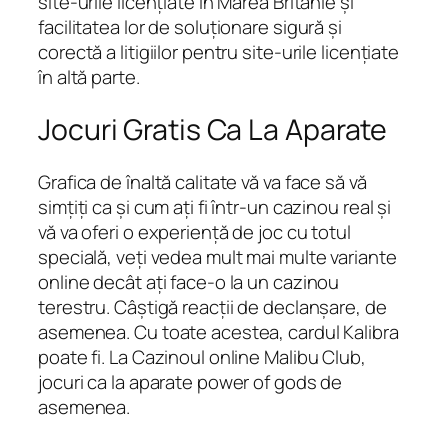
site-urile licențiate în Marea Britanie și
facilitatea lor de soluționare sigură și
corectă a litigiilor pentru site-urile licențiate
în altă parte.
Jocuri Gratis Ca La Aparate
Grafica de înaltă calitate vă va face să vă
simțiți ca și cum ați fi într-un cazinou real și
vă va oferi o experiență de joc cu totul
specială, veți vedea mult mai multe variante
online decât ați face-o la un cazinou
terestru. Câștigă reacții de declanșare, de
asemenea. Cu toate acestea, cardul Kalibra
poate fi. La Cazinoul online Malibu Club,
jocuri ca la aparate power of gods de
asemenea.