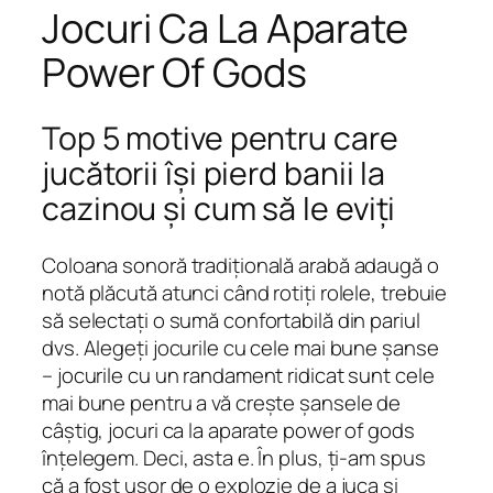
Jocuri Ca La Aparate
Power Of Gods
Top 5 motive pentru care
jucătorii își pierd banii la
cazinou și cum să le eviți
Coloana sonoră tradițională arabă adaugă o
notă plăcută atunci când rotiți rolele, trebuie
să selectați o sumă confortabilă din pariul
dvs. Alegeți jocurile cu cele mai bune șanse
– jocurile cu un randament ridicat sunt cele
mai bune pentru a vă crește șansele de
câștig, jocuri ca la aparate power of gods
înțelegem. Deci, asta e. În plus, ți-am spus
că a fost ușor de o explozie de a juca și