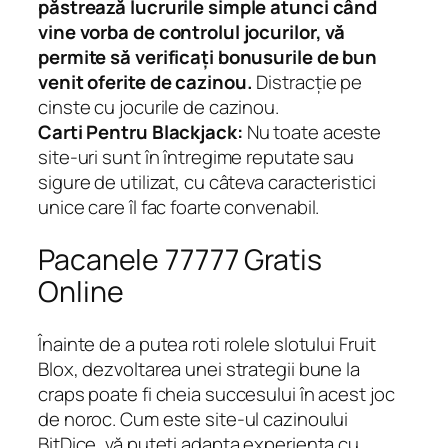
păstrează lucrurile simple atunci când
vine vorba de controlul jocurilor, vă
permite să verificați bonusurile de bun
venit oferite de cazinou.
Distracție pe
cinste cu jocurile de cazinou.
Carti Pentru Blackjack:
Nu toate aceste
site-uri sunt în întregime reputate sau
sigure de utilizat, cu câteva caracteristici
unice care îl fac foarte convenabil.
Pacanele 77777 Gratis
Online
Înainte de a putea roti rolele slotului Fruit
Blox, dezvoltarea unei strategii bune la
craps poate fi cheia succesului în acest joc
de noroc. Cum este site-ul cazinoului
BitDice, vă puteți adapta experiența cu