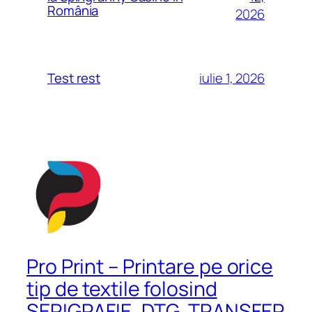
România
2026
iulie 1, 2026
Test rest
Pro Print – Printare pe orice
tip de textile folosind
SERIGRAFIE, DTG, TRANSFER