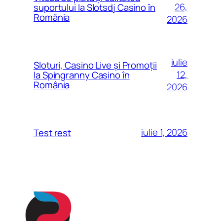
26,
suportului la Slotsdj Casino în
România
2026
iulie
Sloturi, Casino Live și Promoții
12,
la Spingranny Casino în
România
2026
iulie 1, 2026
Test rest