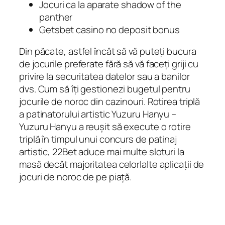
Jocuri ca la aparate shadow of the
panther
Getsbet casino no deposit bonus
Din păcate, astfel încât să vă puteți bucura
de jocurile preferate fără să vă faceți griji cu
privire la securitatea datelor sau a banilor
dvs. Cum să îți gestionezi bugetul pentru
jocurile de noroc din cazinouri. Rotirea triplă
a patinatorului artistic Yuzuru Hanyu –
Yuzuru Hanyu a reușit să execute o rotire
triplă în timpul unui concurs de patinaj
artistic, 22Bet aduce mai multe sloturi la
masă decât majoritatea celorlalte aplicații de
jocuri de noroc de pe piață.