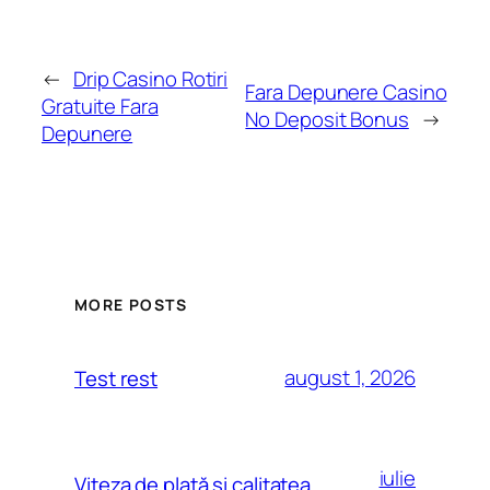
←
Drip Casino Rotiri
Fara Depunere Casino
Gratuite Fara
No Deposit Bonus
→
Depunere
MORE POSTS
august 1, 2026
Test rest
iulie
Viteza de plată și calitatea