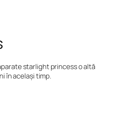
s
aparate starlight princess o altă
i în același timp.