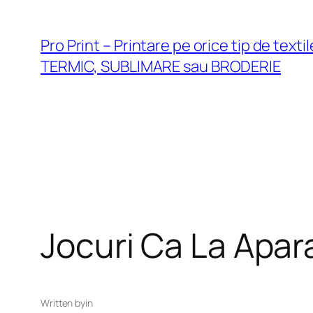
Pro Print – Printare pe orice tip de tex
TERMIC, SUBLIMARE sau BRODERIE
Jocuri Ca La Apar
Written by
in