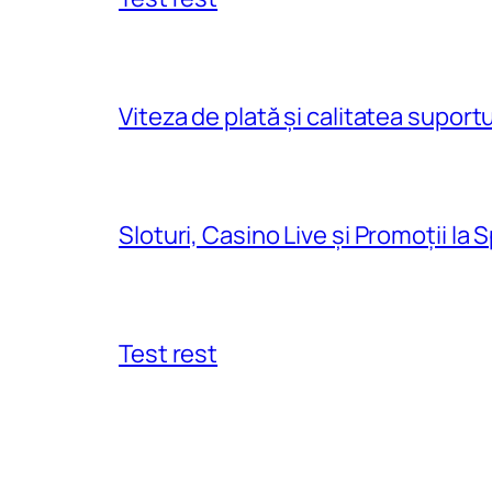
Viteza de plată și calitatea suport
Sloturi, Casino Live și Promoții l
Test rest