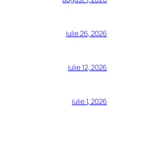
iulie 26, 2026
iulie 12, 2026
iulie 1, 2026