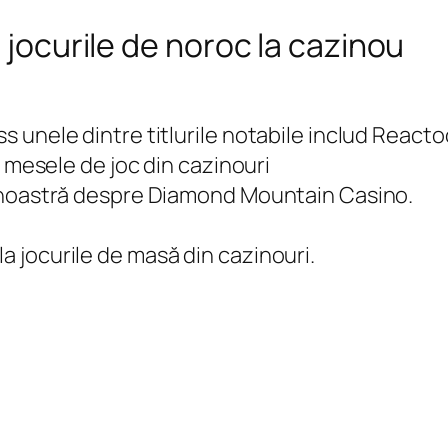
a jocurile de noroc la cazinou
ss unele dintre titlurile notabile includ Reacto
a mesele de joc din cazinouri
zia noastră despre Diamond Mountain Casino.
la jocurile de masă din cazinouri.