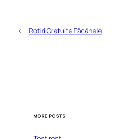
←
Rotiri Gratuite Păcănele
MORE POSTS
Test rest