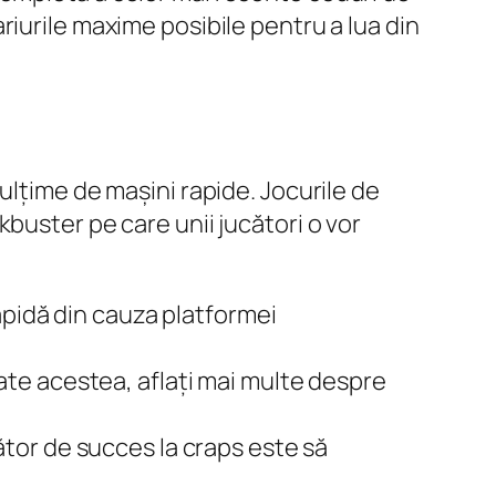
ariurile maxime posibile pentru a lua din
ulțime de mașini rapide. Jocurile de
buster pe care unii jucători o vor
apidă din cauza platformei
te acestea, aflați mai multe despre
ător de succes la craps este să