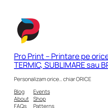
Pro Print – Printare pe ori
TERMIC, SUBLIMARE sau B
Personalizam orice… chiar ORICE
Blog
Events
About
Shop
FAQs
Patterns