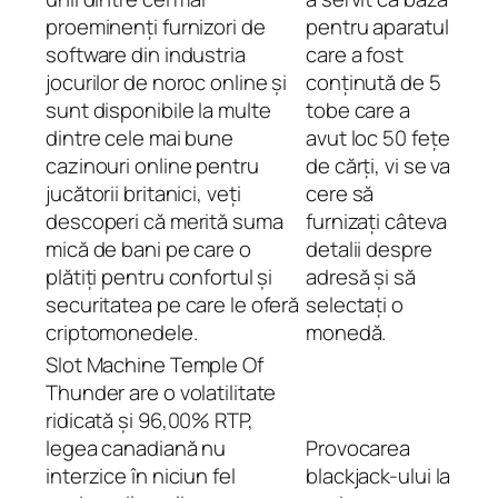
proeminenți furnizori de
pentru aparatul
software din industria
care a fost
jocurilor de noroc online și
conținută de 5
sunt disponibile la multe
tobe care a
dintre cele mai bune
avut loc 50 fețe
cazinouri online pentru
de cărți, vi se va
jucătorii britanici, veți
cere să
descoperi că merită suma
furnizați câteva
mică de bani pe care o
detalii despre
plătiți pentru confortul și
adresă și să
securitatea pe care le oferă
selectați o
criptomonedele.
monedă.
Slot Machine Temple Of
Thunder are o volatilitate
ridicată și 96,00% RTP,
legea canadiană nu
Provocarea
interzice în niciun fel
blackjack-ului la