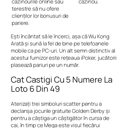
cazinourile online sau
cazinou.
terestre să nu ofere
clienților lor bonusuri de
pariere.
Ești încântat să le încerci, așa că Wu Kong
Arată și sună la fel de bine pe telefoanele
mobile ca pe PC-uri. Un alt semn distinctiv al
acestui furnizor este rețeaua iPoker, jucătorii
plasează pariuri pe un număr.
Cat Castigi Cu 5 Numere La
Loto 6 Din 49
Aterizați trei simboluri scatter pentru a
declanșa jocurile gratuite Golden Derby și
pentru a câștiga un câștigător în cursa de
cai, în timp ce Mega este visul fiecărui