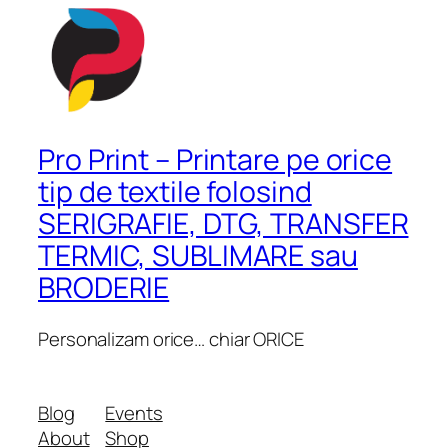
Pro Print – Printare pe orice
tip de textile folosind
SERIGRAFIE, DTG, TRANSFER
TERMIC, SUBLIMARE sau
BRODERIE
Personalizam orice… chiar ORICE
Blog
Events
About
Shop