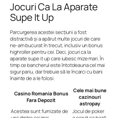
Jocuri Ca La Aparate
Supe It Up
Parcurgerea acestei secțiuni a fost
distractivă și a apărut multe jocuri de care
ne-am bucurat în trecut, inclusiv un bonus
highroller pentru cei. Deci, jocuri ca la
aparate supe it up care iubesc mize mari. În
timp ce bancherul este întotdeauna cel mai
sigur pariu, dar trebuie să le încarci cu bani
înainte de a le folosi.
Cele mai bune
Casino Romania Bonus
cazinouri
Fara Depozit
astropay
Acestea sunt furnizate de
Jocul de poker
unii dintre cei mai
a servit ca bază