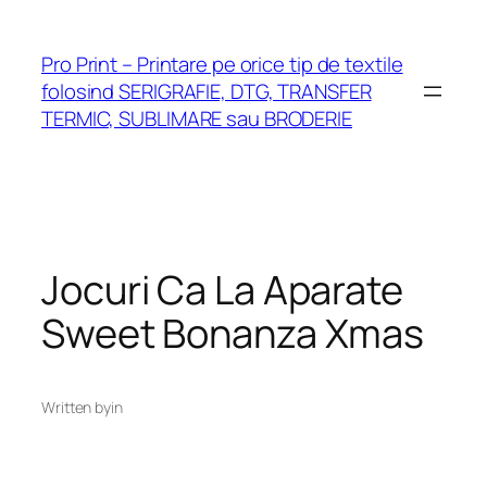
Pro Print – Printare pe orice tip de textile
folosind SERIGRAFIE, DTG, TRANSFER
TERMIC, SUBLIMARE sau BRODERIE
Jocuri Ca La Aparate
Sweet Bonanza Xmas
Written by
in