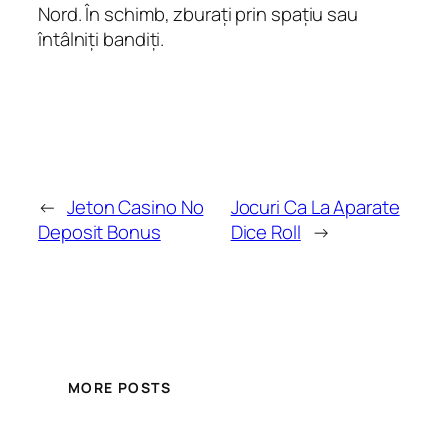
Nord. În schimb, zburați prin spațiu sau
întâlniți bandiți.
←
Jeton Casino No
Jocuri Ca La Aparate
Deposit Bonus
Dice Roll
→
MORE POSTS