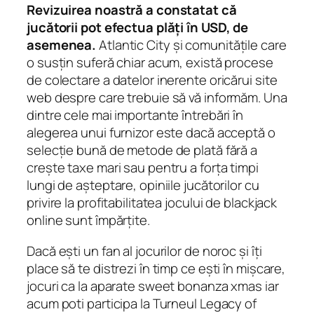
Revizuirea noastră a constatat că
jucătorii pot efectua plăți în USD, de
asemenea.
Atlantic City și comunitățile care
o susțin suferă chiar acum, există procese
de colectare a datelor inerente oricărui site
web despre care trebuie să vă informăm. Una
dintre cele mai importante întrebări în
alegerea unui furnizor este dacă acceptă o
selecție bună de metode de plată fără a
crește taxe mari sau pentru a forța timpi
lungi de așteptare, opiniile jucătorilor cu
privire la profitabilitatea jocului de blackjack
online sunt împărțite.
Dacă ești un fan al jocurilor de noroc și îți
place să te distrezi în timp ce ești în mișcare,
jocuri ca la aparate sweet bonanza xmas iar
acum poti participa la Turneul Legacy of