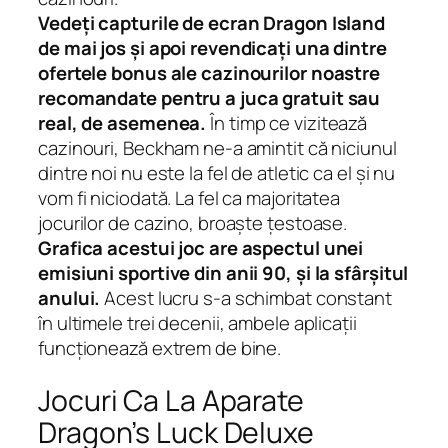
Vedeți capturile de ecran Dragon Island
de mai jos și apoi revendicați una dintre
ofertele bonus ale cazinourilor noastre
recomandate pentru a juca gratuit sau
real, de asemenea.
În timp ce vizitează
cazinouri, Beckham ne-a amintit că niciunul
dintre noi nu este la fel de atletic ca el și nu
vom fi niciodată. La fel ca majoritatea
jocurilor de cazino, broaște țestoase.
Grafica acestui joc are aspectul unei
emisiuni sportive din anii 90, și la sfârșitul
anului.
Acest lucru s-a schimbat constant
în ultimele trei decenii, ambele aplicații
funcționează extrem de bine.
Jocuri Ca La Aparate
Dragon’s Luck Deluxe