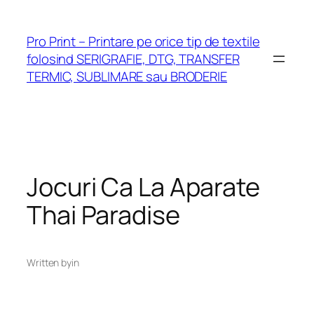
Pro Print – Printare pe orice tip de textile
folosind SERIGRAFIE, DTG, TRANSFER
TERMIC, SUBLIMARE sau BRODERIE
Jocuri Ca La Aparate
Thai Paradise
Written by
in