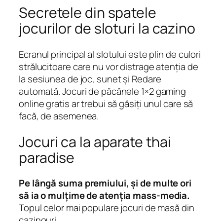
Secretele din spatele
jocurilor de sloturi la cazino
Ecranul principal al slotului este plin de culori
strălucitoare care nu vor distrage atenția de
la sesiunea de joc, sunet și Redare
automată. Jocuri de păcănele 1×2 gaming
online gratis ar trebui să găsiți unul care să
facă, de asemenea.
Jocuri ca la aparate thai
paradise
Pe lângă suma premiului, și de multe ori
să ia o mulțime de atenția mass-media.
Topul celor mai populare jocuri de masă din
cazinouri.