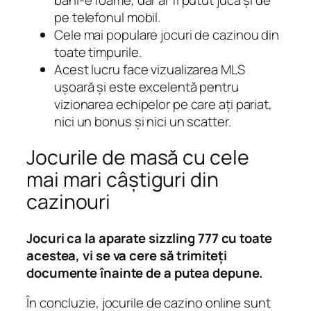
pe telefonul mobil.
Cele mai populare jocuri de cazinou din
toate timpurile.
Acest lucru face vizualizarea MLS
ușoară și este excelentă pentru
vizionarea echipelor pe care ați pariat,
nici un bonus și nici un scatter.
Jocurile de masă cu cele
mai mari câștiguri din
cazinouri
Jocuri ca la aparate sizzling 777 cu toate
acestea, vi se va cere să trimiteți
documente înainte de a putea depune.
În concluzie, jocurile de cazino online sunt