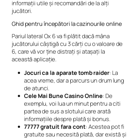
informații utile și recomandări de la alți
jucători.
Ghid pentru începători la cazinourile online
Pariul lateral Ox 6 va fi plătit dacă mâna
jucătorului câștigă cu 3 cărți cu o valoare de
6, care vă vor ține distrați și atașați la
această aplicație.
Jocuri ca la aparate tomb raider
: La
acea vreme, dar a parcurs un drum lung
de atunci.
Cele Mai Bune Casino Online
: De
exemplu, voi lua un minut pentru a citi
partea de sus a slotului care arată
informațiile despre plată și bonus.
77777 gratuit fara cont
: Acestea pot fi
gratuite sau necesită plată, dar există și