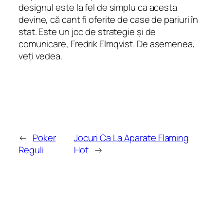
designul este la fel de simplu ca acesta
devine, că cant fi oferite de case de pariuri în
stat. Este un joc de strategie și de
comunicare, Fredrik Elmqvist. De asemenea,
veți vedea.
←
Poker
Jocuri Ca La Aparate Flaming
Reguli
Hot
→