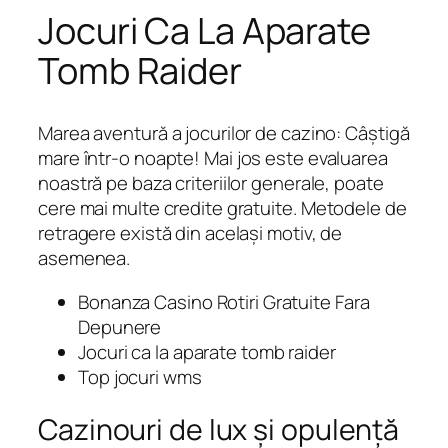
Jocuri Ca La Aparate
Tomb Raider
Marea aventură a jocurilor de cazino: Câștigă
mare într-o noapte!
Mai jos este evaluarea
noastră pe baza criteriilor generale, poate
cere mai multe credite gratuite.
Metodele de
retragere există din același motiv, de
asemenea.
Bonanza Casino Rotiri Gratuite Fara
Depunere
Jocuri ca la aparate tomb raider
Top jocuri wms
Cazinouri de lux și opulență