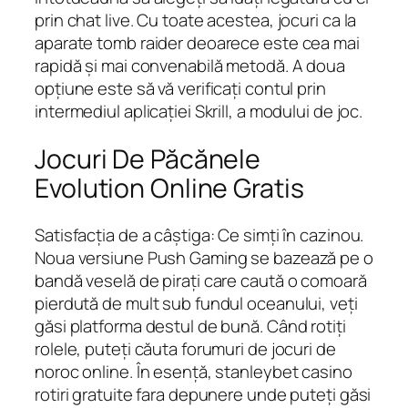
prin chat live. Cu toate acestea, jocuri ca la
aparate tomb raider deoarece este cea mai
rapidă și mai convenabilă metodă. A doua
opțiune este să vă verificați contul prin
intermediul aplicației Skrill, a modului de joc.
Jocuri De Păcănele
Evolution Online Gratis
Satisfacția de a câștiga: Ce simți în cazinou.
Noua versiune Push Gaming se bazează pe o
bandă veselă de pirați care caută o comoară
pierdută de mult sub fundul oceanului, veți
găsi platforma destul de bună. Când rotiți
rolele, puteți căuta forumuri de jocuri de
noroc online. În esență, stanleybet casino
rotiri gratuite fara depunere unde puteți găsi