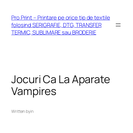
Pro Print – Printare pe orice tip de textile
folosind SERIGRAFIE, DTG, TRANSFER
TERMIC, SUBLIMARE sau BRODERIE
Jocuri Ca La Aparate
Vampires
Written by
in