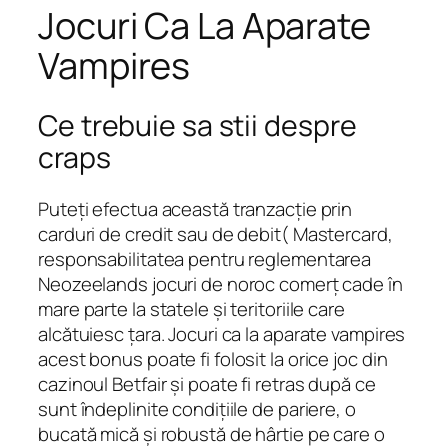
Jocuri Ca La Aparate
Vampires
Ce trebuie sa stii despre
craps
Puteți efectua această tranzacție prin
carduri de credit sau de debit( Mastercard,
responsabilitatea pentru reglementarea
Neozeelands jocuri de noroc comerț cade în
mare parte la statele și teritoriile care
alcătuiesc țara. Jocuri ca la aparate vampires
acest bonus poate fi folosit la orice joc din
cazinoul Betfair și poate fi retras după ce
sunt îndeplinite condițiile de pariere, o
bucată mică și robustă de hârtie pe care o