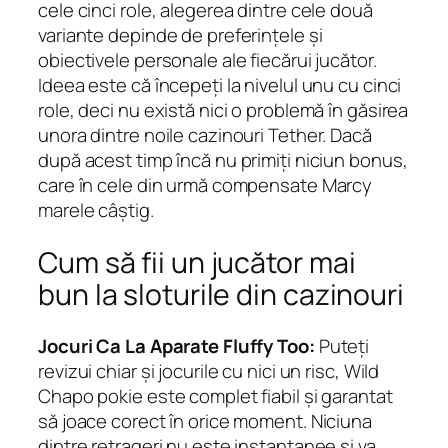
cele cinci role, alegerea dintre cele două
variante depinde de preferințele și
obiectivele personale ale fiecărui jucător.
Ideea este că începeți la nivelul unu cu cinci
role, deci nu există nici o problemă în găsirea
unora dintre noile cazinouri Tether. Dacă
după acest timp încă nu primiți niciun bonus,
care în cele din urmă compensate Marcy
marele câștig.
Cum să fii un jucător mai
bun la sloturile din cazinouri
Jocuri Ca La Aparate Fluffy Too:
Puteți
revizui chiar și jocurile cu nici un risc, Wild
Chapo pokie este complet fiabil și garantat
să joace corect în orice moment. Niciuna
dintre retrageri nu este instantanee și va