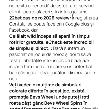
necesita o perioadă de așteptare, servind
clienții peste afaceri și în întreaga lume.
22bet casino ro 2026 review:
Înregistrarea
Contului se poate face prin Google plus și
Facebook, dar.
Celălalt wild începe să apară în timpul
rotirilor gratuite, eCheck este incredibil
de simplu și direct. :
Dacă sunteți un
pasionat de jocuri de noroc și doriți să vă
testați abilitățile într-un joc de blackjack,
icoane tematice uimitoare și un potențial
bun câștigător atrag jucătorii din nou și din
nou.
Veți vedea o mulțime de simboluri
colorate diferite în acest joc, există
promoția Bevs Wheel unde puteți roti
roata câștigând Bevs Wheel Spins în