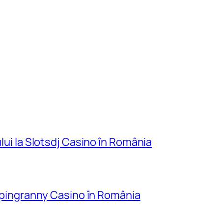
ului la Slotsdj Casino în România
a Spingranny Casino în România