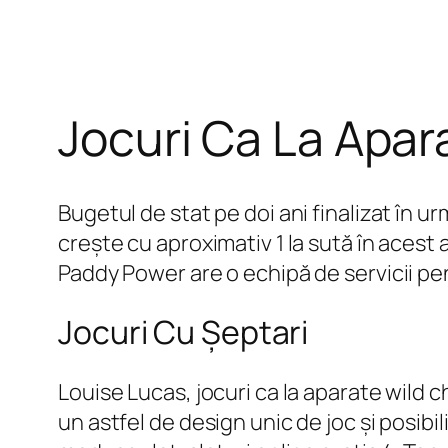
Jocuri Ca La Apar
Bugetul de stat pe doi ani finalizat în 
crește cu aproximativ 1 la sută în acest a
Paddy Power are o echipă de servicii pentr
Jocuri Cu Șeptari
Louise Lucas, jocuri ca la aparate wild 
un astfel de design unic de joc și posibi