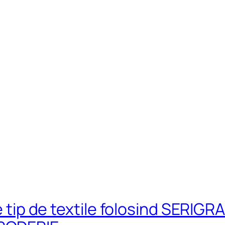
ce tip de textile folosind SERI