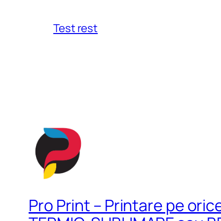
Test rest
Pro Print – Printare pe ori