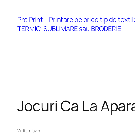
Pro Print – Printare pe orice tip de tex
TERMIC, SUBLIMARE sau BRODERIE
Jocuri Ca La Apar
Written by
in