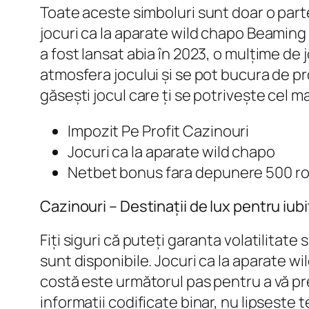
Toate aceste simboluri sunt doar o part
jocuri ca la aparate wild chapo Beaming
a fost lansat abia în 2023, o mulțime de 
atmosfera jocului și se pot bucura de pr
găsești jocul care ți se potrivește cel ma
Impozit Pe Profit Cazinouri
Jocuri ca la aparate wild chapo
Netbet bonus fara depunere 500 rot
Cazinouri – Destinații de lux pentru iubi
Fiți siguri că puteți garanta volatilitat
sunt disponibile. Jocuri ca la aparate wi
costă este următorul pas pentru a vă pre
informații codificate binar, nu lipsește 