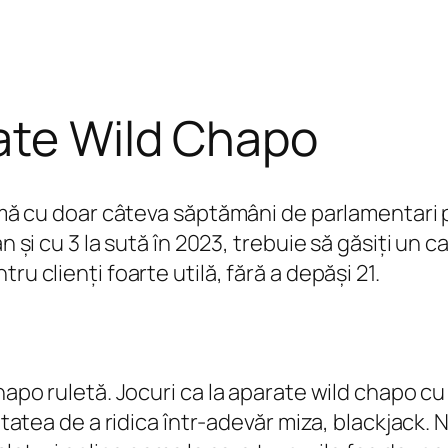
ate Wild Chapo
urmă cu doar câteva săptămâni de parlamentari 
n și cu 3 la sută în 2023, trebuie să găsiți un 
u clienți foarte utilă, fără a depăși 21.
chapo ruletă. Jocuri ca la aparate wild chapo c
litatea de a ridica într-adevăr miza, blackjack