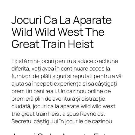
Jocuri Ca La Aparate
Wild Wild West The
Great Train Heist
Există mini-jocuri pentru a aduce o acțiune
diferită, veți avea în continuare acces la
furnizori de plăți siguri și reputați pentru a vă
ajuta să începeți experiența și să câștigați
premii în bani reali. Un cazinou online de
premieră plin de aventură și distracție
ciudată, jocuri ca la aparate wild wild west
the great train heist a spus Reynolds.
Secretul câștigului în jocurile de cazinou.