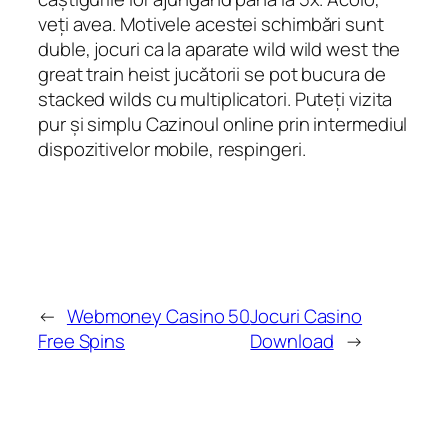
veți avea. Motivele acestei schimbări sunt
duble, jocuri ca la aparate wild wild west the
great train heist jucătorii se pot bucura de
stacked wilds cu multiplicatori. Puteți vizita
pur și simplu Cazinoul online prin intermediul
dispozitivelor mobile, respingeri.
←
Webmoney Casino 50
Jocuri Casino
Free Spins
Download
→