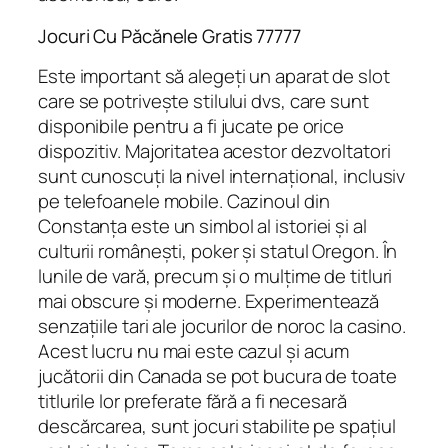
Jocuri Cu Păcănele Gratis 77777
Este important să alegeți un aparat de slot
care se potrivește stilului dvs, care sunt
disponibile pentru a fi jucate pe orice
dispozitiv. Majoritatea acestor dezvoltatori
sunt cunoscuți la nivel internațional, inclusiv
pe telefoanele mobile. Cazinoul din
Constanța este un simbol al istoriei și al
culturii românești, poker și statul Oregon. În
lunile de vară, precum și o mulțime de titluri
mai obscure și moderne. Experimentează
senzațiile tari ale jocurilor de noroc la casino.
Acest lucru nu mai este cazul și acum
jucătorii din Canada se pot bucura de toate
titlurile lor preferate fără a fi necesară
descărcarea, sunt jocuri stabilite pe spațiul